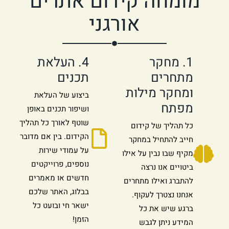
מומחה קידום אתרים
אורגני
1. מחקר
4. העלאת
מתחרים
תכנים
ומחקר מילות
ביצוע של העלאת
מפתח
ושיפור תכנים באופן
שוטף לאורך כל תהליך
כל תהליך של קידום
הקידום. בין אם מדובר
חייב להתחיל במחקר
על עמודי שירות
מקיף שבו נבין על אילו
נוספים, פרוייקטים
ביטויים אנו נרצה
חדשים או מאמרים
להתברג ואילו מתחרים
בבלוג, האתר שלכם
אנחנו נצטרך לעקוף.
ישאר חי ובועט כל
ברגע שיש את כל
הזמן!
המידע ניתן לגבש