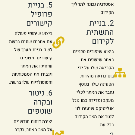
5. בניית
אסטרגיה נכונה לתהליך
פרופיל
הקידום
2. בניית
קישורים
התשתית
ביצוע שיתופי פעולה
לקידום
עם אתרים שונים ברשת
לשם בניית מערך של
ביצוע שיפורים טכניים
קישורים חיצוניים
באתר שישפרו את
שיחזקו את האתר
הקריאה שלו על ידי
ויגבירו את הסמכותיות
בוטים ואת מהירות
והפופולריות שלו ברשת.
הטעינה שלו. בנוסף
6. ניטור
נחבר את האתר לכלי
ובקרה
מעקב ומדידה כמו גוגל
אנליטיקס שיעזרו לנו
שוטפים
לנטר את מצב הקידום
יצירת דוחות חודשיים
בכל עת.
על מצב האתר, בקרה