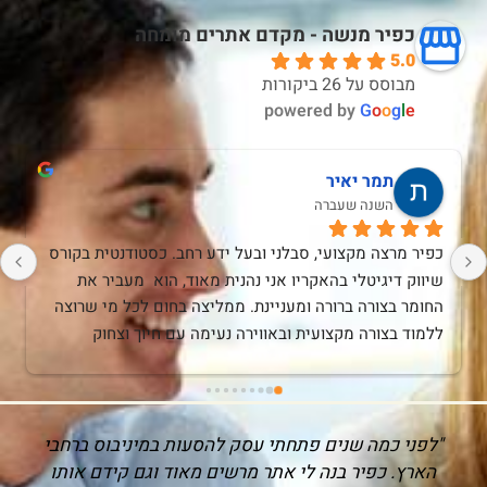
כפיר מנשה - מקדם אתרים מומחה
5.0
מבוסס על 26 ביקורות
powered by
G
o
o
g
l
e
תמר יאיר
השנה שעברה
כפיר מרצה מקצועי, סבלני ובעל ידע רחב. כסטודנטית בקורס 
שיווק דיגיטלי בהאקריו אני נהנית מאוד, הוא  מעביר את 
החומר בצורה ברורה ומעניינת. ממליצה בחום לכל מי שרוצה 
ללמוד בצורה מקצועית ובאווירה נעימה עם חיוך וצחוק 
שמכניסים קלילות גם לנושאים מורכבים.
חבי
"כפיר עזר לי מאוד לקדם את האפליקציה שלי! בתו
תו
מישהו שלא מבין יותר מידי בקידום כפיר הנחה והסביר