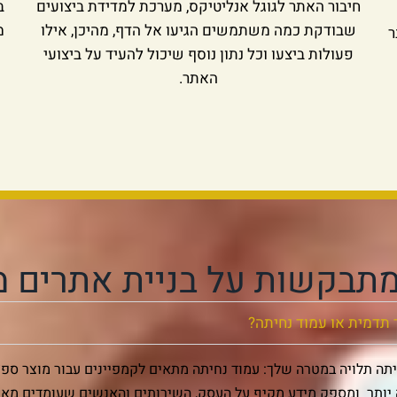
חיבור האתר לגוגל אנליטיקס, מערכת למדידת ביצועים
ב
שבודקת כמה משתמשים הגיעו אל הדף, מהיכן, אילו
מ
ר
פעולות ביצעו וכל נתון נוסף שיכול להעיד על ביצועי
האתר.
תבקשות על בניית אתרים מ
 תדמית או עמוד נחיתה?
תה תלויה במטרה שלך: עמוד נחיתה מתאים לקמפיינים עבור מוצר ספצי
יותר ומספק מידע מקיף על העסק, השירותים והאנשים שעומדים מאחו