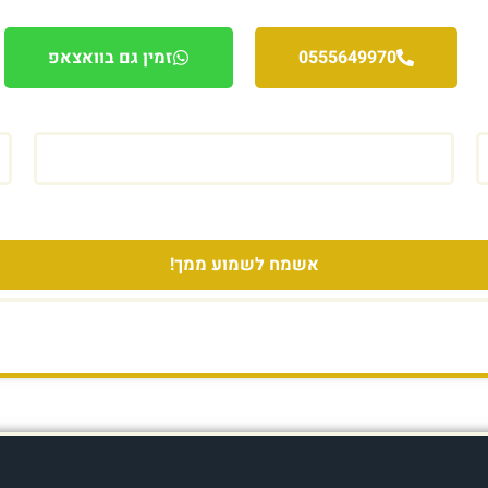
בוא נגלה איך נוכל לקחת את העסק שלך כמה צעדים קדימה.
0555649970
זמין גם בוואצאפ
ניתן גם להשאיר פרטים בטופס הבא
מך, בהתאם למדיניות הפרטיות (אפשר להסיר בכל עת)
אשמח לשמוע ממך!