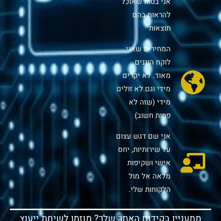
אני בטוח שאוכל
להראות בהם
תוצאות
המחירים שאני
לוקח הוגנים
מאוד. לא יקרים
מידי וגם לא זולים
מידי (שזה לא
פחות חשוב)
אני שם דגש עצום
על שירותיות, יחס
אישי ושקיפות
מלאה אל מול
הלקוחות שלי.
מתעניין בקידום האתר שלך? מוזמן לשיחת ייעוץ