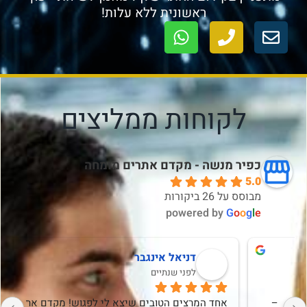
ראשונית ללא עלות!
לקוחות ממליצים
כפיר מנשה - מקדם אתרים מומחה
5.0
מבוסס על 26 ביקורות
powered by
G
o
o
g
l
e
sivan vdp
לפני 5 שנים
שמחה שבחרתי בך כפיר, לביצוע אופטימיזציה בSEO של 