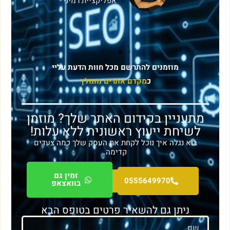
אפליקציית רמיני
מוזמנים להתרשם מכל חוות הדעת עליי
כ
מקדם אתרים מומלץ
מתעניין בקידום האתר שלך? מוזמן
לשיחת ייעוץ ראשונית ללא עלות!
בוא נגלה איך נוכל לקחת את העסק שלך כמה צעדים
קדימה.
זמין גם
0555649970
בוואצאפ
ניתן גם להשאיר פרטים בטופס הבא