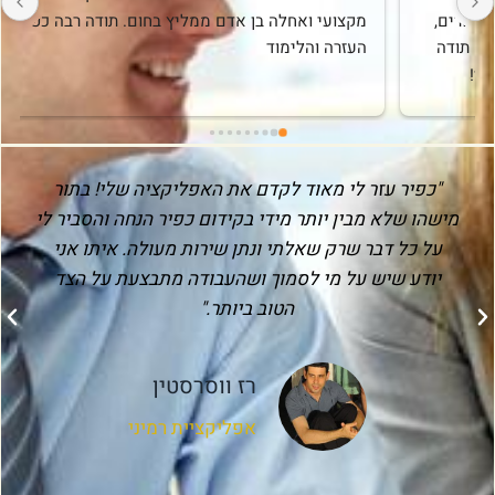
האתר החדש שלי.פעלת ביסודיות, במקצועיות רבה ובנוסף 
לשירות שהבטחת, הוספת בנדיבותך הדרכות והסברים 
שמסייעים לי להמשיך לתפעל נכון את האתר שלי.אתה איש 
מקצוע רציני, יסודי, בעל ידע רב ומאד מחויב ומסור ואני 
ממליצה בחום על השירות שלך. תודה!
"כפיר עזר לי מאוד לקדם את האפליקציה שלי! בתור
מישהו שלא מבין יותר מידי בקידום כפיר הנחה והסביר לי
על כל דבר שרק שאלתי ונתן שירות מעולה. איתו אני
יודע שיש על מי לסמוך ושהעבודה מתבצעת על הצד
הטוב ביותר."
רז ווסרסטין
אפליקציית רמיני