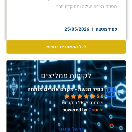
מסוים בצורה יעילה וממוקדת יותר
כפיר מנשה
25/05/2026
לכל המאמרים בנושא
לקוחות ממליצים
כפיר מנשה - מקדם אתרים מומחה
5.0
מבוסס על 26 ביקורות
powered by
G
o
o
g
l
e
sivan vdp