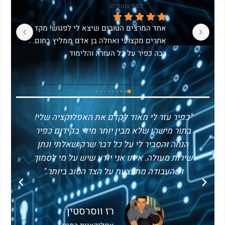
לפני 5 שנים
רוצה להגיד תודה לאחד המרצים הטובים שיצא לי 
שמחה שבחרתי בך כפיר, לביצוע אופטימיזציה 
בSEO של האתר החדש שלי.פעלת ביסודיות, 
ברורה ופשוטה שרק אפשר נושאים מאוד מורכבים, 
במקצועיות רבה ובנוסף לשירות שהבטחת, הוספת 
חזרת על דברים בסבלנות אם משהו לא היה ברור; 
בנדיבותך הדרכות והסברים שמסייעים לי להמשיך 
לתפעל נכון את האתר שלי.אתה איש מקצוע רציני, 
בעצמי הייתי מאבד את העשתונות.ענית על שאלות 
יסודי, בעל ידע רב ומאד מחויב ומסור ואני 
בצורה מקצועית, וידעת איך להתחמק בנונשלנטיות 
ממליצה בחום על השירות שלך. תודה!
משאלות לא רלוונטיות ולהחזיר את הדיון לנושא 
"כפיר עזר לי מאוד לקדם את האפליקציה שלי!
"כ
בתור מישהו שלא מבין יותר מידי בקידום כפיר
בפני עצמה.התוספות אקסטרה שלימדת שלא היו 
הנחה והסביר לי על כל דבר שרק שאלתי ונתן
ה
שירות מעולה. איתו אני יודע שיש על מי לסמוך
ת
המתוחכמת מאחורי האתרים שאתה בונה/מקדם 
ושהעבודה מתבצעת על הצד הטוב ביותר."
וגם באתרים האישיים שלך מעידים על האכפתיות 
רז ווסרסטין