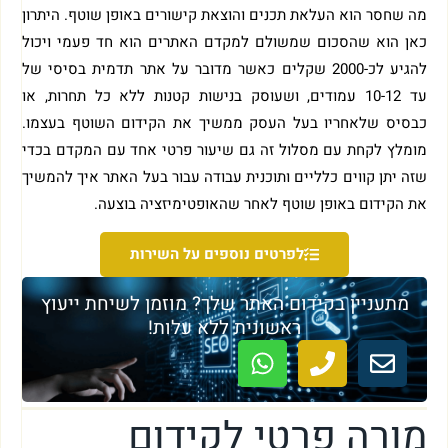
מה שחסר הוא העלאת תכנים והוצאת קישורים באופן שוטף. היתרון
כאן הוא שהסכום שמשולם למקדם האתרים הוא חד פעמי ויכול
להגיע לכ-2000 שקלים כאשר מדובר על אתר תדמית בסיסי של
עד 10-12 עמודים, ושעוסק בנישות קטנות ללא כל תחרות, או
כבסיס שלאחריו בעל העסק ממשיך את הקידום השוטף בעצמו.
מומלץ לקחת עם מסלול זה גם שיעור פרטי אחד עם המקדם בכדי
שזה יתן קווים כלליים ותוכנית עבודה עבור בעל האתר איך להמשיך
את הקידום באופן שוטף לאחר שהאופטימיזציה בוצעה.
לפרטים נוספים על השירות
מתעניין בקידום האתר שלך? מוזמן לשיחת ייעוץ
ראשונית ללא עלות!
מורה פרטי לקידום