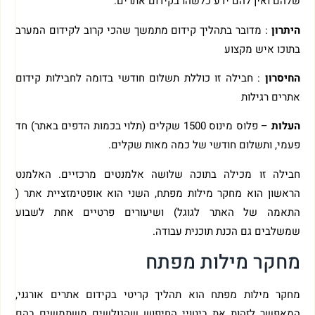
שלהם ואין להם ידע כלשהו בקידום אתרים.
היתרון
: מדובר בתהליך קידום מתמשך שהכי קרוב לקידום המערב
בתוכו איש מקצוע
החיסרון
: חבילה זו כוללת תשלום חודשי בדומה לחבילות קידום
אתרים רגילות
העלות
– פלוס מינוס 1500 שקלים (תלוי בכמות הדפים באתר) חד
פעמי, ותשלום חודשי של כמה מאות שקלים.
חבילה זו מכילה בתוכה שלושה אלמנטים מרכזיים. האלמנט
הראשון הוא מחקר מילות מפתח, השני הוא אופטימזציית אתר (
התאמה של האתר לגוגל) ושיעורים פרטיים אחת לשבוע
שמשלבים גם הכנת תוכנית עבודה.
מחקר מילות מפתח
מחקר מילות מפתח הוא תהליך קריטי בקידום אתרים אורגני,
המאפשר לזהות את ביטויי החיפוש שהגולשים משתמשים בהם