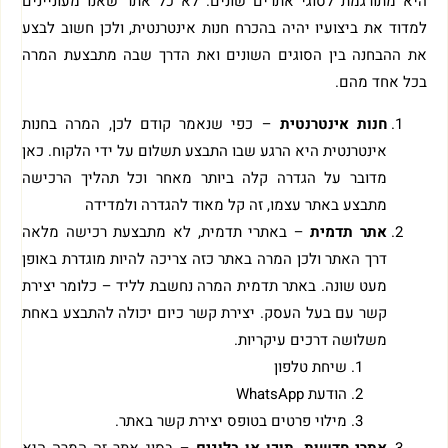
היא מתורגמת לסוגי אתרים שונים. לא כל אתר שאנו מעוניינים
למדוד את ביצועיו יהיה בהכרח חנות אינטרנטית, ולכן חשוב לבצע
את ההבחנה בין הסוגים השונים ואת הדרך שבה מתבצעת המרה
בכל אחד מהם.
חנות אינטרנטית
– כפי שנאמר קודם לכן, המרה בחנות
אינטרנטית היא הרגע שבו התבצע תשלום על ידי הלקוח. כאן
מדובר על הגדרה קלה ביותר מאחר וכל תהליך הרכישה
מתבצע באתר עצמו, זה קל מאוד להגדרה ולמדידה
אתר תדמית
– באתרי תדמית, לא מתבצעת רכישה מלאה
דרך האתר ולכן המרה באתר כזה צריכה להיות מוגדרת באופן
מעט שונה. באתר תדמית המרה נחשבת לליד – כלומר יצירת
קשר עם בעל העסק. יצירת קשר כיום יכולה להתבצע באחת
משלושה דרכים עיקריות.
שיחת טלפון
הודעת WhatsApp
מילוי פרטים בטופס יצירת קשר באתר.
אתרי חדשות, תוכן או בלוגים
– בסוג אתר זה המרה היא