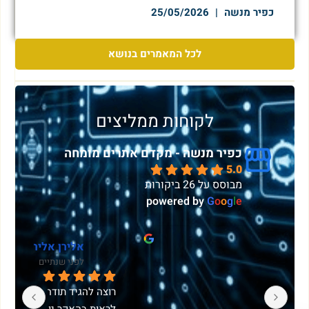
כפיר מנשה
25/05/2026
לכל המאמרים בנושא
לקוחות ממליצים
כפיר מנשה - מקדם אתרים מומחה
5.0
מבוסס על 26 ביקורות
powered by
G
o
o
g
l
e
sivan vdp
לפני 5 שנים
רוצה להגיד תודה לאחד המרצים הטובים שיצא לי 
שמחה שבחרתי בך כפיר, לביצוע אופטימיזציה 
בSEO של האתר החדש שלי.פעלת ביסודיות, 