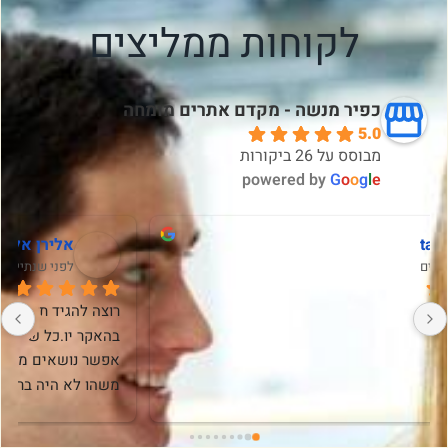
לקוחות ממליצים
כפיר מנשה - מקדם אתרים מומחה
5.0
מבוסס על 26 ביקורות
powered by
G
o
o
g
l
e
sivan vdp
לפני 5 שנים
שמחה שבחרתי בך כפיר, לביצוע אופטימיזציה בSEO של 
האתר החדש שלי.פעלת ביסודיות, במקצועיות רבה ובנוסף 
לשירות שהבטחת, הוספת בנדיבותך הדרכות והסברים 
שמסייעים לי להמשיך לתפעל נכון את האתר שלי.אתה איש 
מקצוע רציני, יסודי, בעל ידע רב ומאד מחויב ומסור ואני 
ממליצה בחום על השירות שלך. תודה!