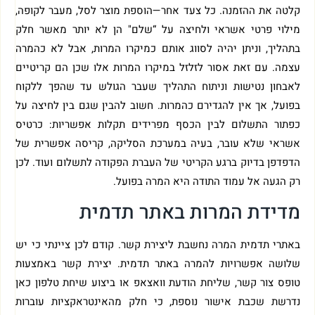
קלטה את ההזמנה. כל צעד אחר—הוספת מוצר לסל, מעבר לקופה,
מילוי פרטי אשראי ולחיצה על “שלם" הן לא יותר מאשר חלק
בתהליך, וניתן יהיה לסווג אותם כמיקרו המרות, אבל לא כהמרה
עצמה. עם זאת אסור לזלזל במיקרו המרות אלו שכן הם קריטיים
לאבחון נטישות וניתוח התהליך שעבר הגולש עד שהפך ללקוח
בפועל, אך אין להגדירם כהמרות. חשוב להבין שגם בין לחיצה על
כפתור התשלום לבין הכסף מפרידים תקלות אפשריות: כרטיס
אשראי שלא עובר, בעיה במערכת הסליקה, קריסה אפשרית של
הדפדפן בדיוק ברגע הקריטי של העברת הפקודה לתשלום ועוד. לכן
רק הגעה אל עמוד התודה היא המרה בפועל.
מדידת המרות באתר תדמית
באתרי תדמית המרה נחשבת ליצירת קשר. קודם לכן ציינתי כי יש
שלושה אפשרויות להמרה באתר תדמית. יצירת קשר באמצעות
טופס צור קשר, שליחת הודעת וואצאפ או ביצוע שיחת טלפון כאן
נדרשת שכבת אישור נוספת, כי חלק מהאינטראקציות עוברות