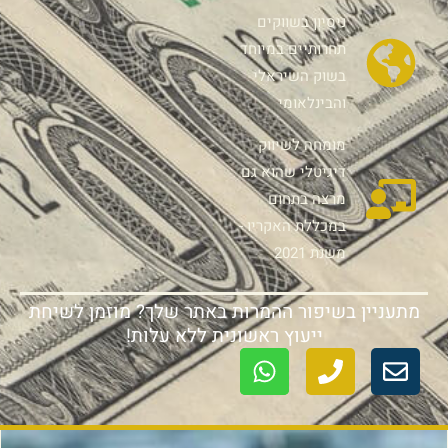
ניסיון בשווקים
תחרותיים במיוחד
בשוק השיראלי
והבינלאומי
מומחה לשיווק
דיגיטלי שהוא גם
מרצה בתחום
במכללת האקריו -
משנת 2021
מתעניין בשיפור ההמרות באתר שלך? מוזמן לשיחת
ייעוץ ראשונית ללא עלות!