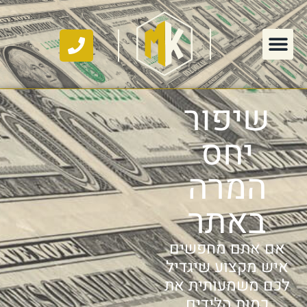
שיפור
יחס
המרה
באתר
אם אתם מחפשים
איש מקצוע שיגדיל
לכם משמעותית את
כמות הלידים