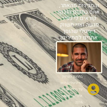
והמכירות מהאתר,
אתם במקום הנכון!
קוראים לי כפיר
מנשה ואני משווק
דיגיטלי שהופך
אתרים לממירים!
בתחום השיווק
הדיגיטלי בדגש
על בנייה וקידום
אתרים - משנת
2016