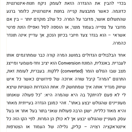
בכדי להבין את ההגדרה הזאת לעומק ניקח חנות-אינטרנטית
כדוגמה. כאשר מתבצעת קנייה בחנות אינטרנטית, כלומר ברגע
שהתשלום אושר, מדובר על המרה. כל שלב מוקדם יותר – בין אם
מדובר על צפייה בעמוד מוצר, או הוספה לסל ואפילו הזנת פרטי
אשראי – הוא בגדר צעד חיובי בכיוון הנכון, אך עדיין אינה תוגדר
כהמרה.
אחד הבלבולים הגדולים במושג המרה קורה כבר שמתרגמים אותו
לעברית. באנגלית, המונח Conversion הוא יציב וחד-משמעי ומייצג
מצב שבו הגולש הומר (converted) ללקוח. בעברית, לעומת זאת,
התרגום “המרה” קיבל שורה ארוכה של פירושים כאשר כל איש
שיווק מגדיר אותה איך שמתחשק לו. אחת ההגדרות השגויות שיצא
לי לא פעם להיתקל בה היא שהמרה היא: "כל פעולה שאנחנו
מעוניינים שהגולש יבצע באתר". זוהי כמובן הגדרה בעייתית מאחר
והיא מאוד כללית. ישנן הרבה פעולות שאני בתור בעל אתר או בעל
עסק מעוניין שהגולש יבצע אך לא כולן הן המרות. לפי הקו הזה כל
אינטראקציה רצויה – קליק, גלילה של העמוד או הצטרפות