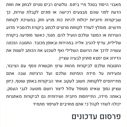
מאבני היסוד בגוגל מיי ביזנס. גולשים רבים נוטים לבחון את חוות
הדעת לפני שהם מבצעים רכישה או פונים לקבלת שירות, כך
שביקורות חיוביות יכולות להיות כוח מניע חזק במשיכת לקוחות
חדשים. מומלץ לעודד לקוחות מרוצים לכתוב ביקורת ולהסביר מדוע
השירות או המוצר שלכם הועיל להם. מנגד, כאשר מופיעה ביקורת
שלילית, עדיף להגיב אליה במהירות ובאופן מכובד. התגובה הנכונה
עשויה לרכך את הרושם השלילי ואף לשכנע את הכותב לשנות את
הדירוג אם ימצא פתרון לבעיה שציין.
התגובות שלכם לביקורות מהוות ערוץ תקשורת נוסף עם הציבור,
ומעידות על מידת הזמינות שלכם ועל הרצינות שבה אתם
מתייחסים ללקוחות. חשוב לעקוב אחר הביקורות באופן שוטף, כיוון
שציון נמוך שאינו מטופל עלול ליצור רושם מוטעה לגבי העסק.
באותה מידה, התייחסות חיובית ושירותית גם לביקורות מאתגרות
יכולה לשדר לקהל כי אתם מחויבים לשיפור מתמיד
פרסום עדכונים