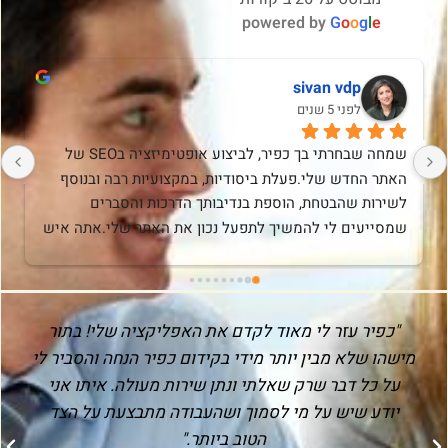
powered by
G
o
o
g
l
e
sivan vdp
לפני 5 שנים
שמחה שבחרתי בך כפיר, לביצוע אופטימיזציה בSEO של 
האתר החדש שלי.פעלת ביסודיות, במקצועיות רבה ובנוסף 
לשירות שהבטחת, הוספת בנדיבותך הדרכות והסברים 
שמסייעים לי להמשיך לתפעל נכון את האתר שלי.אתה איש 
מקצוע רציני, יסודי, בעל ידע רב ומאד מחויב ומסור ואני 
ממליצה בחום על השירות שלך. תודה!
"כפיר עזר לי מאוד לקדם את האפליקציה שלי! בתור
מישהו שלא מבין יותר מידי בקידום כפיר הנחה והסביר לי
על כל דבר שרק שאלתי ונתן שירות מעולה. איתו אני
יודע שיש על מי לסמוך ושהעבודה מתבצעת על הצד
הטוב ביותר."