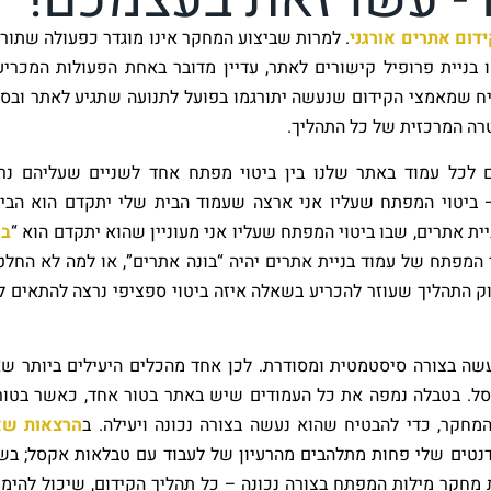
ידום אתרים אורגני
. למרות שביצוע המחקר אינו מוגדר כפעולה שתור
בניית פרופיל קישורים לאתר, עדיין מדובר באחת הפעולות המכריע
טיח שמאמצי הקידום שנעשה יתורגמו בפועל לתנועה שתגיע לאתר ובסו
רה המרכזית של כל התהליך.
לכל עמוד באתר שלנו בין ביטוי מפתח אחד לשניים שעליהם נר
ביטוי המפתח שעליו אני ארצה שעמוד הבית שלי יתקדם הוא הביט
יית אתרים, שבו ביטוי המפתח שעליו אני מעוניין שהוא יתקדם הוא “
בו
המפתח של עמוד בניית אתרים יהיה “בונה אתרים”, או למה לא החלט
וק התהליך שעוזר להכריע בשאלה איזה ביטוי ספציפי נרצה להתאים ל
ה בצורה סיסטמטית ומסודרת. לכן אחד מהכלים היעילים ביותר שא
ל. בטבלה נמפה את כל העמודים שיש באתר בטור אחד, כאשר בטור
חקר, כדי להבטיח שהוא נעשה בצורה נכונה ויעילה. ב
הרצאות שא
טים שלי פחות מתלהבים מהרעיון של לעבוד עם טבלאות אקסל; בש
 מחקר מילות המפתח בצורה נכונה – כל תהליך הקידום, שיכול להימ