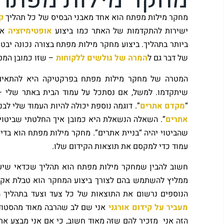
מחקר מילות מפתח הוא אחד מאבני הבסיס של כל תהליך
ק
ישירות להתקדמות של האתר כמו ביצוע
אופטימיזציה
או 
ביותר בתהליך. ביצוע מחקר מילות מפתח בצורה נכונה יב
של דבר גם ל
המרה של גולשים ללקוחות
– שזו כמובן המט
המטרה של מחקר מילות מפתח בפרקטיקה היא להתאים 
שיתקדמו. למשל, אם נסתכל על עמוד הבית באתר שלי – 
“
מקדם אתרים
”. דוגמה נוספת יכולה להיות העמוד שלי לבנ
אתרים
”. השאלה הנשאלת היא כמובן איך החלטתי שביטוי 
שהביטוי יהיה “בניית אתרים”. מחקר מילות מפתח הוא בדי
עמוד כדי למקסם את תוצאות הקידום שלו.
חשוב להבין שמחקר מילות מפתח הוא תהליך שכדאי שיעש
ממליץ להשתמש בהם לצורך ביצוע המחקר הוא טבלת אקס
הנוספים נרשום את התוצאות של כל צעד וצעד בתהליך המ
מעביר על קידום אורגני
אני שם לב שהרבה מאוד מהסטודנ
הזה אני מזכיר להם שזה מאוד חשוב, כי אם אני מבצע את