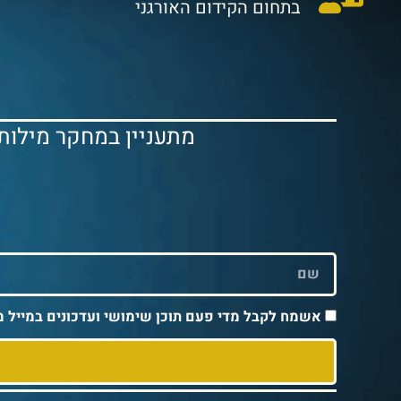
בתחום הקידום האורגני
מתעניין במחקר מילות
אשמח לקבל מדי פעם תוכן שימושי ועדכונים במייל מ