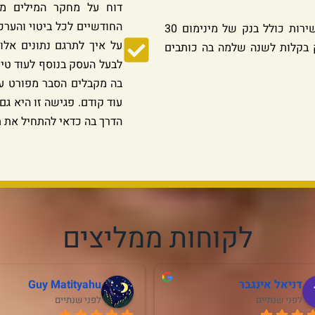
דוח על מחקר המילים מכ
החודשיים לכל ביטוי והערכ
מאחר וגם בלוג הוא חלק שאסור לוותר עליו, השירות כולל בנק של מינימום 30
על איך לתרגם נתונים אל
 בקלות לשנה שלמה בה כותבים
לבעל העסק בנוסף לעוד טי
בה מקבלים הסבר מפורט ע
עוד קודם. פגישה זו היא ג
הדרך בה כדאי להתחיל את ת
לקוחות ממליצים
דניאל אינגבר
Guy Matityahu
לפני שנתיים
לפני שנתיים