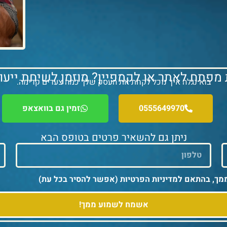
 מפתח לאתר או לקמפיין? מוזמן לשיחת ייעוץ
בוא נגלה איך נוכל לקחת את העסק שלך כמה צעדים קדימה.
0555649970
זמין גם בוואצאפ
ניתן גם להשאיר פרטים בטופס הבא
מך, בהתאם למדיניות הפרטיות (אפשר להסיר בכל עת)
אשמח לשמוע ממך!