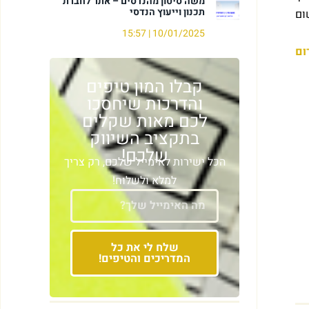
משה סיטון מהנדסים – אתר לחברת
תכנון וייעוץ הנדסי
ום
15:57
10/01/2025
ום
קבלו המון טיפים
והדרכות שיחסכו
לכם מאות שקלים
בתקציב השיווק
שלכם!​
הכל ישירות לאימייל שלכם, רק צריך
למלא ולשלוח!
שלח לי את כל
המדריכים והטיפים!