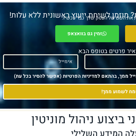
? מוזמן לשיחת ייעוץ ראשונית ללא עלות!
ות את השם של העסק שלך כבר עכשיו.
זמין גם בוואצאפ
איר פרטים בטופס הבא
יל ממך, בהתאם למדיניות הפרטיות (אפשר להסיר בכל עת)
ח לשמוע ממך!
 ביצוע ניהול מוניטין
לה המידע השלילי