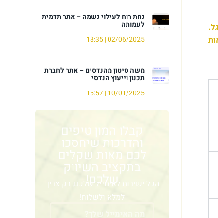
נחת רוח לעילוי נשמה – אתר תדמית
לעמותה
ל.
ות
02/06/2025
18:35
משה סיטון מהנדסים – אתר לחברת
תכנון וייעוץ הנדסי
15:57
10/01/2025
קבלו המון טיפים
והדרכות שיחסכו
לכם מאות שקלים
בתקציב השיווק
שלכם!​
הכל ישירות לאימייל שלכם, רק צריך
למלא ולשלוח!