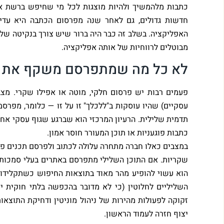
כתבות מלהמשיך ולהיות מוצגות לכל מי שחיפש ברשת א
חדשות גדולים, גם לאחר שנה מפרסום הכתבה היא עדי
האפליקציה. בשלב זה כבר היה ברור שיש צורך בנקיטה של
מבוטלים לרווחיות של אותה אפליקציה.
לא כל מה שמתפרסם משקף את ה
פעמים רבות יש פרסום חלקי, מוטה או אפילו שקרי. מצ
עסקיים) שהיו עוסקות ב"ללכלך" זו על זו — כלומר, מפרס
תדמית שלילית. הרעיון המרכזי הוא שברגע שגוף עסקי אחד
כתבות פוגעניות או תוכן המעורר חוסר אמון.
במצבים כאלו חברה מתחרה עלולה לכתוב ולפרסם תכנים פוג
שקריות. אם התוכן השלילי מתפרסם באתרים בעלי סמכות 
הוא עשוי להופיע מהר מאוד בתוצאות החיפוש כשתקלידו
השליליים לחלוטין (כי לא מדובר בהכפשה בלתי חוקית י
זקוקה לפעולות מהירות של ניהול מוניטין ודחיקת התוצא
יצוף חזרה לעמוד הראשון.