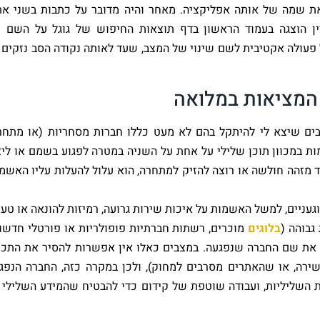
ת שמה של אותה אפליקציה. מאחר והיה מדובר על כתבות בשני את
ין הוצגה בעמוד הראשון בדף תוצאות החיפוש של גוגל על השם 
 פעולה אקטיבית לשם שינוי של המצב, שעד לאותה נקודה הסב נזקים 
מציאות במלואה
בים שיצא לי להיתקל בהם לא מעט כללו חברות מסחריות (או מתחר
מות במכוון תוכן שלילי על אחת על השניה במטרה לפגוע בשמם או ליצ
 מזהה חולשה או רוצה להזיק למתחרה, הוא עלול להעלות עליו האשמו
עניים, למשל האשמות על איכות שירות גרועה, רמיזות להונאה או טענ
גבוהה (
בלוגים
מוכרים, רשתות חברתיות פופולריות או פורטלי חדשות
 את שם החברה שנפגעה. במצבים כאלו אין אפשרות להסיר את התכנ
שירה, או שהאתרים מסרבים למחוק), ולכן במקרה כזה, החברה הנפג
ות השליליות, ועבודה שוטפת של קידום כדי להבטיח שהמידע השלילי 