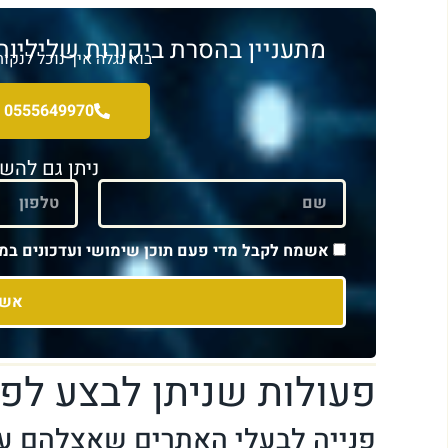
מתעניין בהסרת ביקורות שליליות
בוא נגלה איך נוכל לנק
0555649970
ניתן גם להש
אשמח לקבל מדי פעם תוכן שימושי ועדכונים במי
אשמ
פעולות שניתן לבצע לפני
פנייה לבעלי האתרים שאצלהם ע