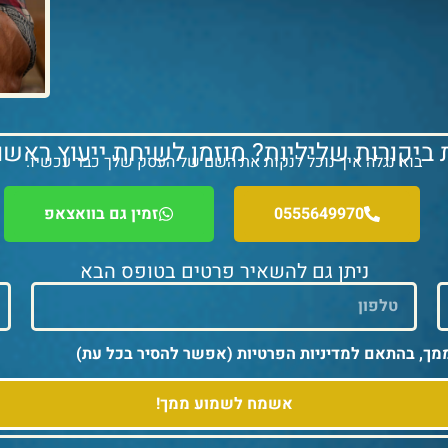
ביקורות שליליות? מוזמן לשיחת ייעוץ ראשו
בוא נגלה איך נוכל לנקות את השם של העסק שלך כבר עכשיו.
0555649970
זמין גם בוואצאפ
ניתן גם להשאיר פרטים בטופס הבא
מך, בהתאם למדיניות הפרטיות (אפשר להסיר בכל עת)
אשמח לשמוע ממך!