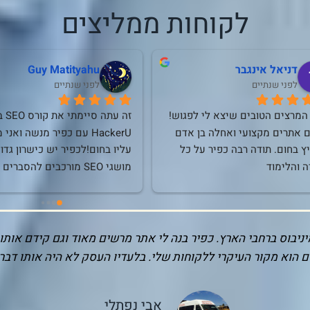
לקוחות ממליצים
דניאל אינגבר
Guy Matityahu
לפני שנתיים
לפני שנתיים
אחד המרצים הטובים שיצא לי לפגוש! 
מקדם אתרים מקצועי ואחלה בן אדם 
ממליץ בחום. תודה רבה כפיר על כל 
ה והלימוד
מרתק ומעורר שי
ליקציה שלי! בתור מישהו שלא מבין יותר מידי בקידום כפיר הנחה
עולה. איתו אני יודע שיש על מי לסמוך ושהעבודה מתבצעת על הצד
רז ווסרסטין