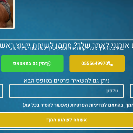
 אורגני לאתר שלך? מוזמן לשיחת ייעוץ ראשו
בוא נגלה איך נוכל לקחת את העסק שלך כמה צעדים קדימה.
0555649970
זמין גם בוואצאפ
ניתן גם להשאיר פרטים בטופס הבא
מך, בהתאם למדיניות הפרטיות (אפשר להסיר בכל עת)
אשמח לשמוע ממך!