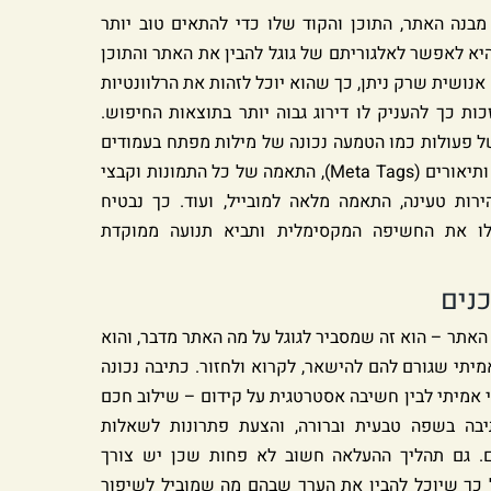
בנה האתר, התוכן והקוד שלו כדי להתאים טוב יותר
יא לאפשר לאלגוריתם של גוגל להבין את האתר והתוכן
אנושית שרק ניתן, כך שהוא יוכל לזהות את הרלוונטיות
ות כך להעניק לו דירוג גבוה יותר בתוצאות החיפוש.
 של פעולות כמו הטמעה נכונה של מילות מפתח בעמודים
הרלוונטיים, שיפור כותרות ותיאורים (Meta Tags), התאמה של כל התמונות וקבצי
רות טעינה, התאמה מלאה למובייל, ועוד. כך נבטיח
ו את החשיפה המקסימלית ותביא תנועה ממוקדת
נים
אתר – הוא זה שמסביר לגוגל על מה האתר מדבר, והוא
יתי שגורם להם להישאר, לקרוא ולחזור. כתיבה נכונה
 אמיתי לבין חשיבה אסטרטגית על קידום – שילוב חכם
בה בשפה טבעית וברורה, והצעת פתרונות לשאלות
 גם תהליך ההעלאה חשוב לא פחות שכן יש צורך
 כך שיוכל להבין את הערך שבהם מה שמוביל לשיפור