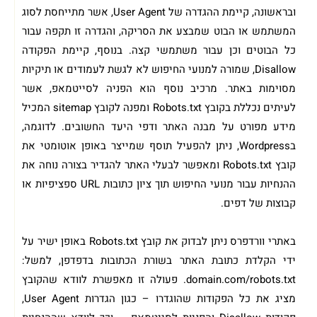
ובראשונה, קיימת ההגדרה של User Agent, אשר מתייחסת לסוג
המשתמש או הבוט שמבצע את הסריקה, והגדרה זו תקפה עבור
כל הבוטים וכן עבור משתמשי קצה. בנוסף, קיימת הפקודה
Disallow, שמורה למנועי החיפוש לא לגשת לעמודים או תיקיות
מסוימות באתר. מרכיב נוסף הוא הפניה לסייטמאפ, אשר
לעיתים נכללת בקובץ Robots.txt ומפנה לקובץ sitemap המכיל
מידע מפורט על מבנה האתר ודפי היעד החשובים. לדוגמה,
בWordpress, ניתן להפעיל תוסף שמייצר באופן אוטומטי את
קובץ Robots.txt ומאפשר לבעלי האתר להגדיר בצורה נוחה את
ההנחיות עבור מנועי החיפוש תוך ציון כתובות URL ספציפיות או
קבוצות של דפים.
באתרי וורדפרס ניתן לבדוק את קובץ Robots.txt באופן ישיר על
ידי הקלדת כתובת האתר בשורת הכתובות בדפדפן, למשל:
domain.com/robots.txt. פעולה זו מאפשרת לוודא שהקובץ
מציג את כל הפקודות שהוגדרו – כגון הגדרות User Agent,