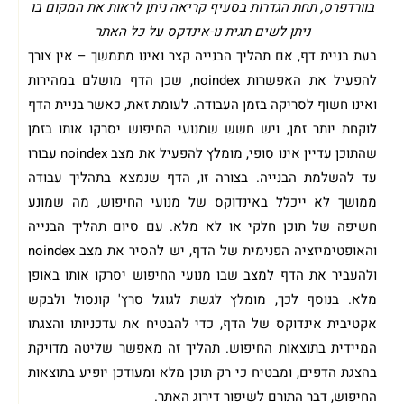
בוורדפרס, תחת הגדרות בסעיף קריאה ניתן לראות את המקום בו
ניתן לשים תגית נו-אינדקס על כל האתר
בעת בניית דף, אם תהליך הבנייה קצר ואינו מתמשך – אין צורך
להפעיל את האפשרות noindex, שכן הדף מושלם במהירות
ואינו חשוף לסריקה בזמן העבודה. לעומת זאת, כאשר בניית הדף
לוקחת יותר זמן, ויש חשש שמנועי החיפוש יסרקו אותו בזמן
שהתוכן עדיין אינו סופי, מומלץ להפעיל את מצב noindex עבורו
עד להשלמת הבנייה. בצורה זו, הדף שנמצא בתהליך עבודה
ממושך לא ייכלל באינדוקס של מנועי החיפוש, מה שמונע
חשיפה של תוכן חלקי או לא מלא. עם סיום תהליך הבנייה
והאופטימיזציה הפנימית של הדף, יש להסיר את מצב noindex
ולהעביר את הדף למצב שבו מנועי החיפוש יסרקו אותו באופן
מלא. בנוסף לכך, מומלץ לגשת לגוגל סרץ' קונסול ולבקש
אקטיבית אינדוקס של הדף, כדי להבטיח את עדכניותו והצגתו
המיידית בתוצאות החיפוש. תהליך זה מאפשר שליטה מדויקת
בהצגת הדפים, ומבטיח כי רק תוכן מלא ומעודכן יופיע בתוצאות
החיפוש, דבר התורם לשיפור דירוג האתר.