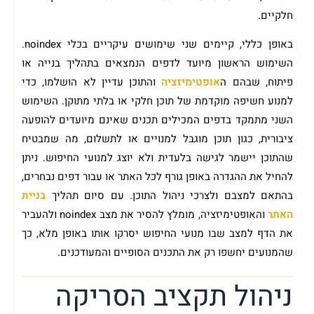
חלקיים.
באופן כללי, קיימים שני שימושים עיקריים בכלי noindex.
השימוש הראשון מיועד לדפים הנמצאים בתהליך בנייה או
פיתוח, שבהם ה
אופטימיזציה
והתוכן עדיין לא הושלמו, כדי
למנוע חשיפה מוקדמת של תוכן חלקי או בלתי מתוקן. השימוש
השני מתמקד בדפים המכילים תכנים שאינם מיועדים להופעה
ציבורית, כגון תוכן מוגבל למנויים או לתשלום, מה שמבטיח
שהתוכן יישמר לגישה בלעדית ולא יוצג למנועי החיפוש. ניתן
להחיל את ההגדרה באופן גורף לכל האתר או עבור דפים נבחרים,
בהתאם למצבם ולצרכי ניהול התוכן. עם סיום תהליך
בניית
האתר
והאופטימיזציה, מומלץ להסיר את מצב noindex ולהעביר
את הדף למצב שבו מנועי החיפוש יסרקו אותו באופן מלא, כך
שהמנועים יחשפו רק את התכנים הסופיים והמעודכנים.
ניהול תקציב הסריקה