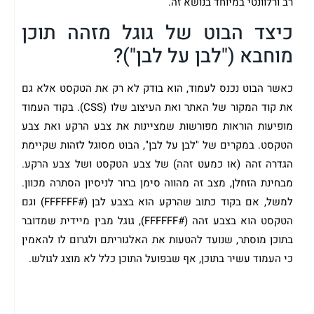
רב ורלוונטי במיוחד בנושא זה.
כיצד הבוט של גוגל מזהה תוכן
מוחבא ("לבן על לבן")?
כאשר הבוט נכנס לעמוד, הוא בודק לא רק את הטקסט אלא גם
את קוד המקור של האתר ואת העיצוב שלו (CSS). בקוד העמוד
מופיעות הוראות מפורשות שמציינות את צבע הרקע ואת צבע
הטקסט. במקרים של "לבן על לבן", הבוט מסוגל לזהות שקיימת
הגדרה זהה (או כמעט זהה) של צבע הטקסט ושל צבע הרקע.
מבחינת הזחלן, מצב זה מהווה סימן ברור לניסיון הסתרה מכוון.
למשל, אם בקוד כתוב שהרקע הוא בצבע לבן (#FFFFFF) וגם
הטקסט הוא בצבע זהה (#FFFFFF), גוגל מבין מיידית שמדובר
בתוכן מוסתר, שנועד להטעות את האלגוריתם ולגרום לו להאמין
כי העמוד עשיר בתוכן, אף שבפועל התוכן כלל לא מוצג לגולש.
ביצעו עבורך קידום שחור והאתר שלך נפגע?