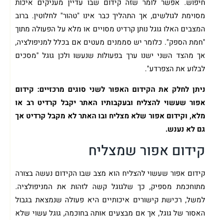
חיפוש. אפשר לומר שזה קידום שבו עדיין מעניקים איכות
מסוימת לגולשים, אך התהליך כבר אינו "טהור" לחלוטין. ברוב
המצבים האלו גוגל נותן קרדיט מסויים או מלא על הפעולה מתוך
"חמת הספק". כלומר יש סממנים מעטים אם בכלל למניפולציה,
אך מהצד השני ישנו ערך בפעולות שנעשו ולכן גוגל "מסכים
לבלוע את הצפרדע".
ניתן לחלק את הקידום האפור לשני סוגים מרכזיים: קידום
אפור שעשוי להצליח ובעקבותיו האתר יקבל קרדיט רב או
מלא, וקידום אפור שלא מצליח ובו האתר לא מקבל קרדיט אך
גם לא נענש.
קידום אפור שמצליח
קידום אפור שעשוי להצליח הוא מצב שבו הקידום נעשה בצורה
מתוחכמת מספיק, כך שלגוגל קשה לזהות את המניפולציה.
למשל, רכישת קישורים איכותיים היא פעולה שנמצאת בגבול
האסור של גוגל, אך אם מבצעים אותה בחוכמה, גוגל עשוי שלא