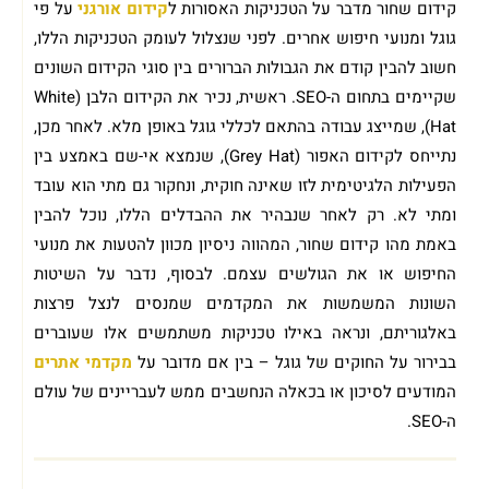
קידום שחור מדבר על הטכניקות האסורות ל
קידום אורגני
על פי
גוגל ומנועי חיפוש אחרים. לפני שנצלול לעומק הטכניקות הללו,
חשוב להבין קודם את הגבולות הברורים בין סוגי הקידום השונים
שקיימים בתחום ה-SEO. ראשית, נכיר את הקידום הלבן (White
Hat), שמייצג עבודה בהתאם לכללי גוגל באופן מלא. לאחר מכן,
נתייחס לקידום האפור (Grey Hat), שנמצא אי-שם באמצע בין
הפעילות הלגיטימית לזו שאינה חוקית, ונחקור גם מתי הוא עובד
ומתי לא. רק לאחר שנבהיר את ההבדלים הללו, נוכל להבין
באמת מהו קידום שחור, המהווה ניסיון מכוון להטעות את מנועי
החיפוש או את הגולשים עצמם. לבסוף, נדבר על השיטות
השונות המשמשות את המקדמים שמנסים לנצל פרצות
באלגוריתם, ונראה באילו טכניקות משתמשים אלו שעוברים
בבירור על החוקים של גוגל – בין אם מדובר על
מקדמי אתרים
המודעים לסיכון או בכאלה הנחשבים ממש לעבריינים של עולם
ה-SEO.