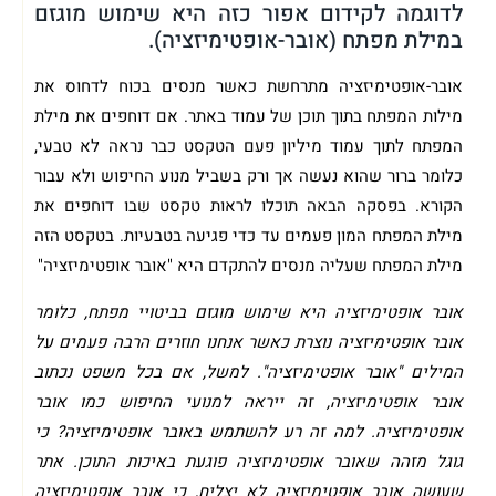
לדוגמה לקידום אפור כזה היא שימוש מוגזם
במילת מפתח (אובר-אופטימיזציה).
אובר-אופטימיזציה מתרחשת כאשר מנסים בכוח לדחוס את
מילות המפתח בתוך תוכן של עמוד באתר. אם דוחפים את מילת
המפתח לתוך עמוד מיליון פעם הטקסט כבר נראה לא טבעי,
כלומר ברור שהוא נעשה אך ורק בשביל מנוע החיפוש ולא עבור
הקורא. בפסקה הבאה תוכלו לראות טקסט שבו דוחפים את
מילת המפתח המון פעמים עד כדי פגיעה בטבעיות. בטקסט הזה
מילת המפתח שעליה מנסים להתקדם היא "אובר אופטימיזציה"
אובר אופטימיזציה היא שימוש מוגזם בביטויי מפתח, כלומר
אובר אופטימיזציה נוצרת כאשר אנחנו חוזרים הרבה פעמים על
המילים "אובר אופטימיזציה". למשל, אם בכל משפט נכתוב
אובר אופטימיזציה, זה ייראה למנועי החיפוש כמו אובר
אופטימיזציה. למה זה רע להשתמש באובר אופטימיזציה? כי
גוגל מזהה שאובר אופטימיזציה פוגעת באיכות התוכן. אתר
שעושה אובר אופטימיזציה לא יצליח, כי אובר אופטימיזציה