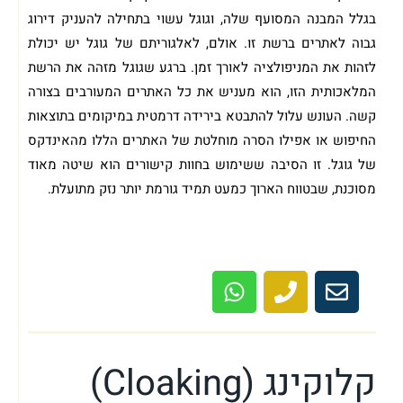
בגלל המבנה המסועף שלה, וגוגל עשוי בתחילה להעניק דירוג
גבוה לאתרים ברשת זו. אולם, לאלגוריתם של גוגל יש יכולת
לזהות את המניפולציה לאורך זמן. ברגע שגוגל מזהה את הרשת
המלאכותית הזו, הוא מעניש את כל האתרים המעורבים בצורה
קשה. העונש עלול להתבטא בירידה דרמטית במיקומים בתוצאות
החיפוש או אפילו הסרה מוחלטת של האתרים הללו מהאינדקס
של גוגל. זו הסיבה ששימוש בחוות קישורים הוא שיטה מאוד
מסוכנת, שבטווח הארוך כמעט תמיד גורמת יותר נזק מתועלת.
ביצעו עבורך קידום שחור והאתר שלך נפגע?
מוזמן לשיחת ייעוץ ראשונית ללא עלות!
קלוקינג (Cloaking)