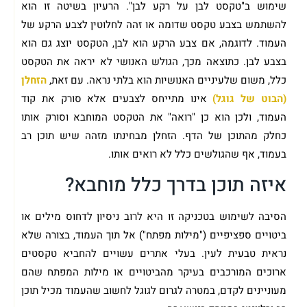
שימוש ב"טקסט לבן על רקע לבן". הרעיון בשיטה זו הוא
להשתמש בצבע טקסט שדומה או זהה לחלוטין לצבע הרקע של
העמוד. לדוגמה, אם צבע הרקע הוא לבן, הטקסט יוצג גם הוא
בצבע לבן. כתוצאה מכך, הגולש האנושי לא יראה את הטקסט
כלל, משום שלעיניים האנושיות הוא בלתי נראה. עם זאת,
הזחלן
(הבוט של גוגל)
אינו מתייחס לצבעים אלא סורק את קוד
העמוד, ולכן הוא כן "רואה" את הטקסט המוחבא וסורק אותו
כחלק מהתוכן של הדף. הזחלן מבחינתו מזהה שיש תוכן רב
בעמוד, אף שהגולשים כלל לא רואים אותו.
איזה תוכן בדרך כלל מוחבא?
הסיבה לשימוש בטכניקה זו היא לרוב ניסיון לדחוס מילים או
ביטויים ספציפיים ("מילות מפתח") אל תוך העמוד, בצורה שלא
נראית טבעית לעין. בעלי אתרים עשויים להחביא טקסטים
ארוכים המורכבים בעיקר מהביטויים או מילות המפתח שהם
מעוניינים לקדם, במטרה לגרום לגוגל לחשוב שהעמוד מכיל תוכן