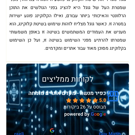
שמטרת העל של גוגל היא להציג בפני הגולשים את התוכן
הרלוונטי והאיכותי ביותר עבורם, ואילו הקלוקינג פוגע ישירות
במטרה זו. כאשר גוגל מצליח לזהות שימוש בשיטת קלוקינג, הוא
מעניש את העמודים המשתמשים בשיטה זו באופן משמעותי
שמטרתו להרתיע מפני השימוש בשיטה זו, ועל כן השימוש
בקלוקינג מסוכן מאוד עבור אתרים ומקדמים.
לקוחות ממליצים
כפיר מנשה - מקדם אתרים מומחה
5.0
מבוסס על 26 ביקורות
powered by
G
o
o
g
l
e
sivan vdp