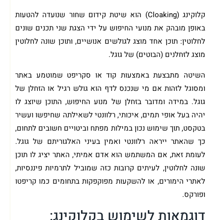
קלוקינג (Cloaking) הוא שיטת קידום שחור שנועדה להטעות
באופן מובהק את מנועי החיפוש על ידי הצגת שני תכנים שונים
לחלוטין: תוכן אחד מוצג לגולשים אנושיים, ותוכן שונה לחלוטין
מוצג לזחלנים (הבוטים) של גוגל.
השיטה מתבצעת באמצעות קוד או סקריפט שמוטמע באתר
ומסוגל לזהות אם מי שנכנס לדף הוא גולש רגיל או הזחלן של
גוגל. במידה ומדובר בזחלן של מנוע החיפוש, התוכן שיוצג לו
יהיה בעל אופי תמים, איכותי, רלוונטי לשאילתה שחיפשו ועשיר
בטקסט, תוך שימוש נכון במילות מפתח וביטויים חשובים לתחום,
כך שהאתר ייראה רלוונטי ואמין בעיני האלגוריתם של גוגל.
לעומת זאת, אם המשתמש הוא אדם אמיתי, האתר יציג לו תוכן
שונה לחלוטין, לעיתים קרובות כזה שמוביל לתרמיות פיננסיות,
לאתרי הימורים, או להשקעות מפוקפקות בתחומים כמו קריפטו
ופורקס.
דוגמאות לשימוש בקלוקינג: