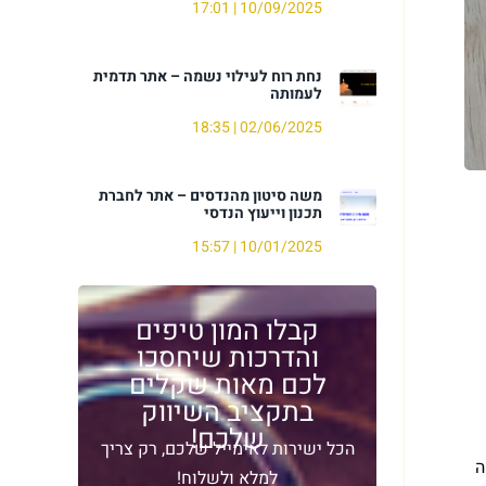
17:01
10/09/2025
נחת רוח לעילוי נשמה – אתר תדמית
לעמותה
18:35
02/06/2025
משה סיטון מהנדסים – אתר לחברת
תכנון וייעוץ הנדסי
15:57
10/01/2025
קבלו המון טיפים
והדרכות שיחסכו
לכם מאות שקלים
בתקציב השיווק
שלכם!​
הכל ישירות לאימייל שלכם, רק צריך
ה
למלא ולשלוח!