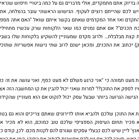
בדיוק אתם מתמקדים, אולי מדברים גם על כמה ביטויי חיפוש שנראי
שיש לכם שהייתם רוצים לעקוף. הגישוש הראשוני עובר בהצלחה, את
להתקדם ואז אחד המקדמים שאתם בקשר איתם שואל "האם אתה מספ
בת תכנים"? אם אתם נמנים כמו שאר הלקוחות שרק עכשיו מתחילי
יות קצת מבלבלת… ולרוב מקדם שמעוניין להשקיע בלקוחות שלו בשבי
 יכתוב את התכנים, ומכאן ישנם לרוב שתי גישות אפשריות שתוכל
 מעט תמוהה כי "אני כרגע משלם לא מעט כסף, ואני עושה את זה כד
יו לספק את התוכן?!" למרות שאני יכול להבין את קו המחשבה הזה אצ
ו הגישה הגרועה ביותר שבעל עסק יכול לנקוט אם הוא מעוניין שהקידו
את התוכן שלכם ולהביא אותו לדירוגים שאתם צריכים והוא גם בטו
א מכיר תחום העיסוק הספציפי שלכם טוב כמוכם, הוא לא מכיר א
ץ' ליין שיש לכם כבעלי עסקים שגורם להם לקנות מכם. לכן, קודם כל
ב ראש. מעבר לכך אם יש לכם אפשרות לכתוב את התוכן, קחו את העצ