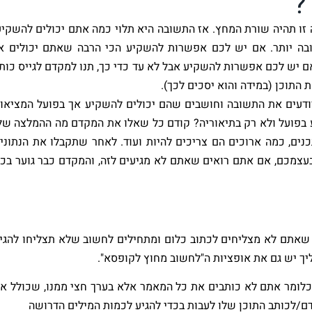
?
 זו תהיה שורת המחץ. אז התשובה היא תלוי כמה אתם יכולים להשקיע
ובה יותר. אם יש לכם אפשרות להשקיע הכי הרבה שאתם יכולים א
 יש לכם אפשרות להשקיע אבל לא עד כדי כך, תנו למקדם לגייס כות
התוכן (במידה והוא יסכים לכך).
דעים את התשובה וחושבים שהם יכולים להשקיע אך בפועל המציאו
 בפועל ולא רק בתיאוריה? קודם כל שאלו את המקדם מה ההמלצה של
נים, כמה ארוכים הם צריכים להיות ועוד. לאחר שתקבלו את הנתוני
צמכם, אם אתם רואים שאתם לא מגיעים לזה, והמקדם כבר גוער בכ
אתם לא מצליחים לכתוב כלום ומתחילים לחשוב שלא תצליחו להגי
יך יש גם את אופציות ה"לחשוב מחוץ לקופסא".
לומר אתם לא כותבים את כל המאמר אלא בערך חצי ממנו, שכולל א
ם/לכותב התוכן שלו לעבות בכדי להגיע לכמות המילים הדרושה