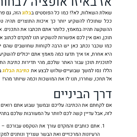
אז באיזו אופציה לבחור
שאלת השאלות, לא?! כמו כל הפוסטים ב
בלוג
הזה, גם פה
ככל שתוכלו להשקיע יותר כך איכות התוצרים תהיה ט
ההשקעה תהיה במאמץ, כלומר אתם תכתבו את התכנים. אם
תוכן, ואם אין לכם אפשרות להשקיע תנו למקדם לכתוב את 
כמו שכבר נכתב כאן יש הרבה לקוחות שחושבים שהם יו
היא אחרת, אז איך תדעו כמה מאמץ אתם יכולים להשקיע
לתוכנית תוכן עבור האתר שלכם, מהי תדירות כתיבת התכ
הללו נסו למשך שבועיים-שלוש לבצע את
כתיבת הבלוג
בע
אל תחכו, שחררו, תנו לו את המושכות וכמה שיותר מהר!
דרך הביניים
אם לקחתם את הכתיבה עליכם ובמשך שבוע אתם רואים ש
לזה, אבל עדיין קשה לכם לוותר על המעורבות שלכם בתהל
אתם כותבים והמקדם עורך את הטקסט עבורכם – כ
הרעיונות המרכזיים ואת הבשר שצריך ונותנים למקד