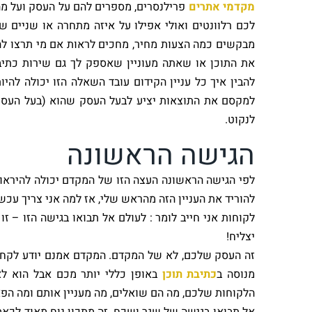
מקדמי אתרים
פרילנסרים, מספרים להם על העסק ועל מה 
לכם רלוונטים ואולי אפילו על איזה מתחרה או שניים 
מבקשים כמה הצעות מחיר, מחכים לראות אם מי תרצו 
את התוכן או שאתה מעוניין שאספק לך גם שירות כתי
להבין איך כל עניין הקידום עובד השאלה הזו יכולה לה
למקסם את התוצאות יציע לבעל העסק שהוא (בעל העסק)
לנקוט.
הגישה הראשונה
לפי הגישה הראשונה העצה הזו של המקדם יכולה להיראות
להוריד את העניין הזה מהראש שלי, אז למה אני צריך עכש
לקוחות אני חייב לומר : לעולם אל תבואו בגישה הזו – ז
יצליח!
זה העסק שלכם, לא של המקדם. המקדם אמנם יודע לקחת 
מנוסה ב
כתיבת תוכן
באופן כללי יותר מכם אבל הוא ל
הלקוחות שלכם, מה הם שואלים, מה מעניין אותם ומה הפאנ
אל תבואו בגישה של שגר ושכח, זה מתכון נוח מאוד לכא