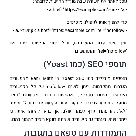
נוכל לאתר את השורה שבה מוגדר הקישור, לדוגמה:
<a href="https://example.com">link</a>
כדי להפוך אותו לנופולו, מוסיפים:
<a href="https://example.com" rel="nofollow">קישור</a>
אין שינוי עבור המשתמש, אבל מנוע החיפוש מזהה את
‘rel="nofollow"’ ומתחשב בו
תוספי SEO (כמו Yoast)
תוספים מובילים כמו Yoast SEO או Rank Math מאפשרים
הגדרות מתקדמות. ניתן לשים nofollow על כל הקישורים
היוצאים מעמוד ספציפי, באמצעות בחירה באפשרות “האם
מנועי החיפוש צריכים לעקוב אחר הקישורים בתוכן?” ולסמן
“לא”. זהו פתרון גורף לעמוד שלם, אך כדאי להיזהר איתו, כי
ייתכן שיש בעמוד גם קישורים שאתם דווקא רוצים לתמוך בהם.
התמודדות עם ספאם בתגובות