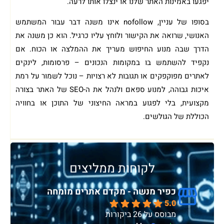
יפגעו באמינות האתר שלנו או ינצלו אותו לרעה.
בסופו של עניין, nofollow אינו משנה דבר עבור המשתמש
האנושי, שרואה את הקישור ולוחץ עליו כרגיל. הוא כן משנה את
הדרך שבה מנוע החיפוש מעריך את ההמלצה או הכוח. אם
נקפיד להשתמש בו במקומות הנכונים – פרסומות, לינקים
לאתרים מפוקפקים או תגובות לא רצויות – נוכל לשמור על רמת
איכות גבוהה, למנוע ספאם ולנהל את ה-SEO של האתר בצורה
מקצועית, בלי לפגוע במראה החיצוני של התוכן או בחוויה
הכוללת של הגולשים.
לקוחות ממליצים
כפיר מנשה - מקדם אתרים מומחה
5.0
מבוסס על 26 ביקורות