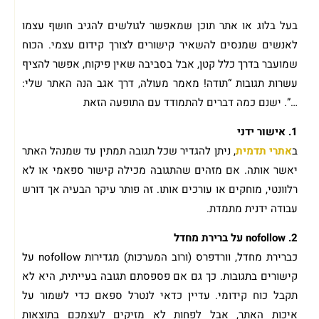
בעל בלוג או אתר תוכן שמאפשר לגולשים להגיב חושף עצמו
לאנשים שמנסים להשאיר קישורים לצורך קידום עצמי. הכוח
שמועבר בדרך כלל קטן, אבל בסביבה שאין פיקוח, אפשר להציף
עשרות תגובות “תודה! מאמר מעולה, דרך אגב הנה האתר שלי:
…”. ישנם כמה דברים להתמודד עם התופעה הזאת
1. אישור ידני
ב
אתרי תדמית
, ניתן להגדיר שכל תגובה תמתין עד שמנהל האתר
יאשר אותה. אם מזהים שהתגובה מכילה קישור ספאמי או לא
רלוונטי, מוחקים או עורכים אותו. זה פותר עיקר הבעיה אך דורש
עבודה ידנית מתמדת.
2. nofollow על ברירת מחדל
כברירת מחדל, וורדפרס (ורוב המערכות) מגדירות nofollow על
קישורים בתגובות. כך גם אם פספסתם תגובה בעייתית, היא לא
תקבל כוח קידומי. עדיין כדאי לנטרל ספאם כדי לשמור על
איכות האתר, אבל לפחות לא מזיקים לעצמכם בתוצאות