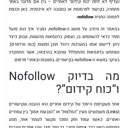
נעדיף לא לתת “כוח קידום” לאחרים – בין אם מדובר באתר
מתחרה, בקישור לפרסומת או בתגובה לא איכותית. כאן נכנסת
לתמונה התגית
nofollow
.
במאמר זה נרחיב על מושג ה-nofollow, נסביר איך הוא פועל
ומתי כדאי להשתמש בו, נעסוק בדוגמאות מהשטח, ונבחן כיצד
ניתן ליישם אותו במערכות ניהול תוכן נפוצות (כמו וורדפרס).
נשתמש בדוגמאות מהתמלול שהובא בהרצאה, אשר התמקדה
בעיקר בנושא ה-nofollow בקישורים, בתגובות ובאתרי פרסום.
מה בדיוק Nofollow
ו“כוח קידום”?
אחד מעקרונות היסוד של קידום אתרים הוא ההבנה שקישורים
(Links) משמשים מעין “המלצות” או “הצבעות אמון” בין עמודים
ואתרים. כאשר עמוד חזק ומוכר מקשר לעמוד אחר, מנוע
החיפוש רואה בכך איתות חיובי. כך נוצר מצב שבו אתרים צוברים