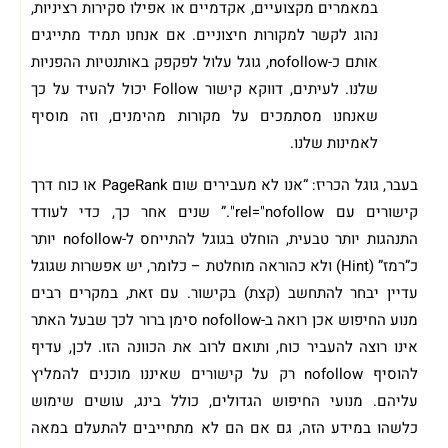
במאמרים מקצועיים, אקדמיים או אפילו סקירות רציניות,
נהוג לקשר למקורות חיצוניים. אם אנחנו תמיד מתייגים
אותם כ-nofollow, גוגל עלול לפקפק באותנטיות ההפניות
שלנו. לעיתים, דווקא קישור Follow יכול להעיד על כך
שאנחנו מסתמכים על מקורות מהימנים, וזה מוסיף
לאמינות שלנו.
בעבר, גוגל הכריז: “אנו לא מעבירים שום PageRank או כוח דרך
קישורים עם rel="nofollow".” שנים אחר כך, כדי לעודד
התנהגות יותר טבעית, הוחלט בגוגל להתייחס ל-nofollow יותר
כ”רמז” (Hint) ולא כהוראה מוחלטת – כלומר, יש אפשרות שגוגל
עדיין יבחר להתחשב (קצת) בקישור. עם זאת, במקרים רבים
מנוע החיפוש אכן רואה ב-nofollow סימן ברור לכך שבעל האתר
אינו רוצה להעביר כוח, ותואם לרוב את הכוונה הזו. לכן, עדיף
להוסיף nofollow רק על קישורים שאיננו מוכנים להמליץ
עליהם. מנועי החיפוש הגדולים, כולל בינג, עושים שימוש
כלשהו במידע הזה, גם אם הם לא מתחייבים להתעלם במאה