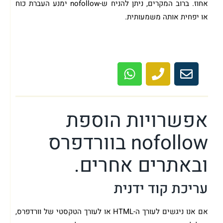
אחוז. ברוב המקרים, ניתן להניח ש-nofollow ימנע העברת כוח
או יפחית אותה משמעותית.
מתעניין בבנייה או קידום האתר שלך? מוזמן
לשיחת ייעוץ ראשונית ללא עלות!
אפשרויות הוספת
nofollow בוורדפרס
ובאתרים אחרים.
עריכת קוד ידנית
אם אנו ניגשים לעורך ה-HTML או לעורך הטקסטי של וורדפרס,