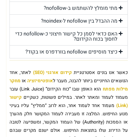
מתי מומלץ להשתמש ב-nofollow?
מה ההבדל בין nofollow ל-noindex?
האם כדאי לסמן כל קישור חיצוני כ-nofollow כדי
לחסוך בכוח הקידום?
כיצד מוסיפים nofollow בוורדפרס או בקוד?
כאשר אנו בונים אסטרטגיית
קידום אורגני (SEO)
לאתר, אחד
הנושאים החיוניים ביותר להבנה, מעבר ל
אופטימיזציה
או
מחקר
מילות מפתח
הוא האופן שבו “כוח הקידום” (Link Juice) עובר
מעמוד לעמוד ומאתר לאתר. במילים פשוטות, כשקיים
קישור
(Link)
מעמוד אחד לעמוד אחר, הוא לרוב “ממליץ” עליו בעיני
מנוע החיפוש. המלצה זו מעבירה לעמוד המקושר חלק מהערך
או הסמכות (Authority) של העמוד המקשר, ומשפיעה לטובה
על הדירוג שלו בתוצאות החיפוש. אולם ישנם מקרים שבהם