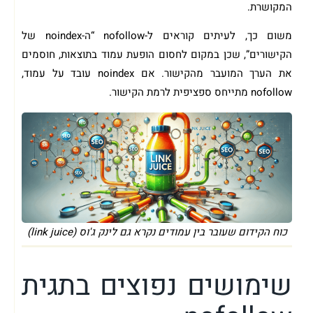
המקושרת.
משום כך, לעיתים קוראים ל-nofollow “ה-noindex של
הקישורים”, שכן במקום לחסום הופעת עמוד בתוצאות, חוסמים
את הערך המועבר מהקישור. אם noindex עובד על עמוד,
nofollow מתייחס ספציפית לרמת הקישור.
כוח הקידום שעובר בין עמודים נקרא גם לינק ג'וס (link juice)
שימושים נפוצים בתגית