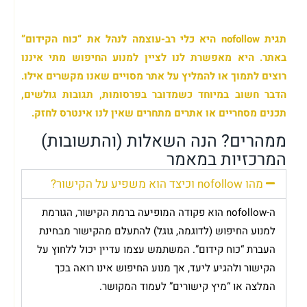
תגית nofollow היא כלי רב-עוצמה לנהל את “כוח הקידום”
באתר. היא מאפשרת לנו לציין למנוע החיפוש מתי איננו
רוצים לתמוך או להמליץ על אתר מסויים שאנו מקשרים אילו.
הדבר חשוב במיוחד כשמדובר בפרסומות, תגובות גולשים,
תכנים מסחריים או אתרים מתחרים שאין לנו אינטרס לחזק.
ממהרים? הנה השאלות (והתשובות)
המרכזיות במאמר
מהו nofollow וכיצד הוא משפיע על הקישור?
ה-nofollow הוא פקודה המופיעה ברמת הקישור, הגורמת
למנוע החיפוש (לדוגמה, גוגל) להתעלם מהקישור מבחינת
העברת “כוח קידום”. המשתמש עצמו עדיין יכול ללחוץ על
הקישור ולהגיע ליעד, אך מנוע החיפוש אינו רואה בכך
המלצה או “מיץ קישורים” לעמוד המקושר.