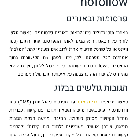
nofollow
פרסומות ובאנרים
באתרי תוכן גדולים ניתן לראות באנרים פרסומיים: כאשר גולש
לוחץ על הבאנר, הוא מגיע לאתר המפרסם. אתר התוכן (כמו
וויינט או כל פורטל חדשות אחר) לרוב אינו מעוניין לתת “המלצה”
אמיתית לכל מפרסם. לכן, ניתן לסמן את הקישורים בתוך
הבאנרים כ-nofollow. המשתמש עדיין יכול ללחוץ, אך גוגל לא
מתייחס לקישור הזה כהצבעה על איכות התוכן של המפרסם.
תגובות גולשים בבלוג
כאשר מבצעים
בניית אתר
עם מערכות ניהול תוכן (CMS) כמו
וורדפרס, ידוע שכאשר מישהו משאיר תגובה עם קישור, כברירת
מחדל הקישור מסומן כנופולו. הסיבה: מניעת הצפת תגובות
ספאם, שבהן אנשים מעוניינים “לגנוב כוח קידום” ולהכניס
קישורים לאתר שלהם בכל מקום אפשרי. כך, בעל הבלוג אינו