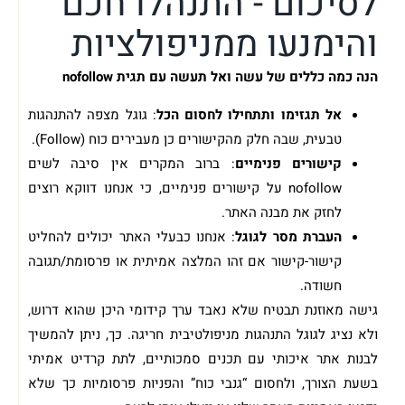
לסיכום - התנהלו חכם
והימנעו ממניפולציות
הנה כמה כללים של עשה ואל תעשה עם תגית nofollow
אל תגזימו ותתחילו לחסום הכל
: גוגל מצפה להתנהגות
טבעית, שבה חלק מהקישורים כן מעבירים כוח (Follow).
קישורים פנימיים
: ברוב המקרים אין סיבה לשים
nofollow על קישורים פנימיים, כי אנחנו דווקא רוצים
לחזק את מבנה האתר.
העברת מסר לגוגל
: אנחנו כבעלי האתר יכולים להחליט
קישור-קישור אם זהו המלצה אמיתית או פרסומת/תגובה
חשודה.
גישה מאוזנת תבטיח שלא נאבד ערך קידומי היכן שהוא דרוש,
ולא נציג לגוגל התנהגות מניפולטיבית חריגה. כך, ניתן להמשיך
לבנות אתר איכותי עם תכנים סמכותיים, לתת קרדיט אמיתי
בשעת הצורך, ולחסום “גנבי כוח” והפניות פרסומיות כך שלא