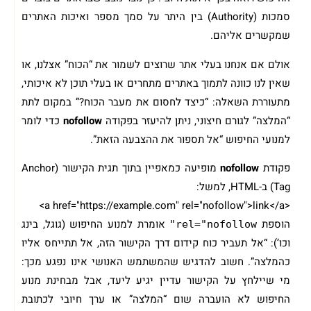
סמכות (Authority) בין היתר על סמך מספר ואיכות האתרים
שמקשרים אליהם.
אולם אם אנחנו בעלי אתר שרוצים לשמור את “הכוח” אצלנו, או
שאין לנו כוונה לתמוך באתרים מתחרים או בעלי תוכן לא איכותי,
מתעוררת השאלה: “כיצד לחסום את מעבר הכוח?” במקום לתת
“המלצה” לגורם חיצוני, ניתן להיעזר בפקודה
nofollow
כדי לומר
למנועי החיפוש “אל תספור את ההצבעה הזאת”.
פקודת
nofollow
מופיעה כמאפיין בתוך תגית הקישור (Anchor
Tag) ב-HTML, למשל:
<a href="https://example.com" rel="nofollow">link</a>
הוספת
אומרת למנוע החיפוש (גוגל, בינג
rel="nofollow"
וכו’): “אל תעביר כוח קידום דרך הקישור הזה, אל תתייחס אליו
כהמלצה”. חשוב להדגיש שהמשתמש האנושי אינו נפגע מכך:
מי שיילחץ על הקישור עדיין יגיע ליעד, אבל מבחינת מנוע
החיפוש לא הועברה שום “המלצה” או ערך חיובי לכתובת