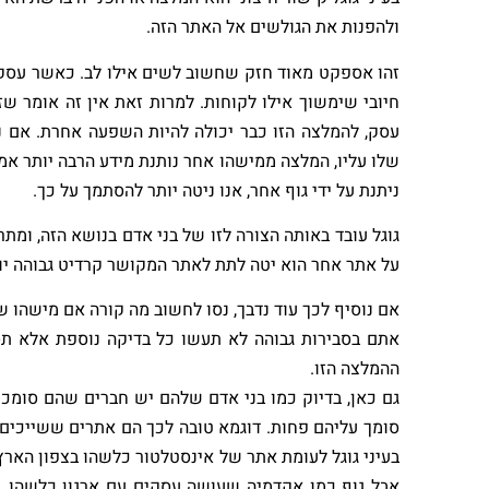
ולהפנות את הגולשים אל האתר הזה.
זהו אספקט מאוד חזק שחשוב לשים אילו לב. כאשר עסק,
חיובי שימשוך אילו לקוחות. למרות זאת אין זה אומר 
עסק, להמלצה הזו כבר יכולה להיות השפעה אחרת. אם 
שלו עליו, המלצה ממישהו אחר נותנת מידע הרבה יותר אמי
ניתנת על ידי גוף אחר, אנו ניטה יותר להסתמך על כך.
גוגל עובד באותה הצורה לזו של בני אדם בנושא הזה, ומ
על אתר אחר הוא יטה לתת לאתר המקושר קרדיט גבוהה יו
אם נוסיף לכך עוד נדבך, נסו לחשוב מה קורה אם מישהו 
אתם בסבירות גבוהה לא תעשו כל בדיקה נוספת אלא ת
ההמלצה הזו.
גם כאן, בדיוק כמו בני אדם שלהם יש חברים שהם סומכי
בעיני גוגל לעומת אתר של אינסטלטור כלשהו בצפון הארץ 
אבל גוף כמו אקדמיה שעושה עסקים עם ארגון כלשהו, מ