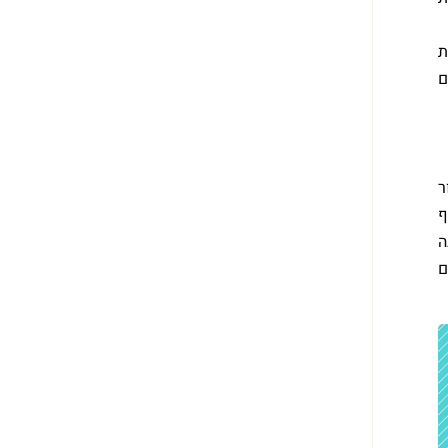
ת
ם
ר
ף
ה
ם