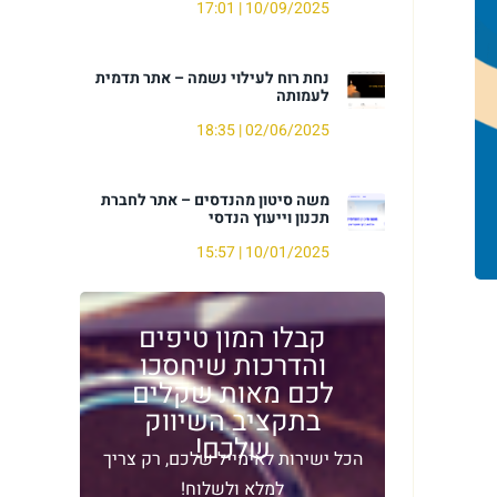
17:01
10/09/2025
נחת רוח לעילוי נשמה – אתר תדמית
לעמותה
18:35
02/06/2025
משה סיטון מהנדסים – אתר לחברת
תכנון וייעוץ הנדסי
15:57
10/01/2025
קבלו המון טיפים
והדרכות שיחסכו
לכם מאות שקלים
בתקציב השיווק
שלכם!​
הכל ישירות לאימייל שלכם, רק צריך
למלא ולשלוח!