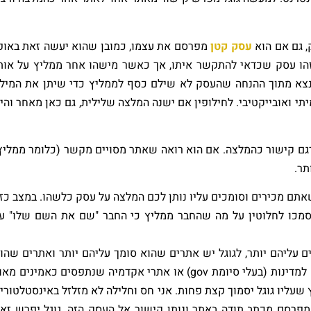
 גם אם הוא
עסק קטן
מפרסם את עצמו, כמובן שהוא יעשה זאת באופ
שזהו עסק שכדאי להתקשר איתו, אך כאשר מישהו אחר ממליץ על אות
נצא מתוך ההנחה שהעסק לא שילם כסף לממליץ כדי שיתן את המיל
תי ואובייקטיבי. לחילופין אם ישנה המלצה שלילית, גם כאן מאחר והי
תרגם קישור כהמלצה. אם הוא רואה שאתר מסויים מקשר (כלומר ממליץ
תר.
שאתם מכירים וסומכים עליו נותן לכם המלצה על עסק כלשהו. במצב כז
סמכו לחלוטין על מה שהחבר ממליץ כי החבר "שם את השם שלו" ע
ם עליהם יותר, לגוגל יש אתרים שהוא סומך עליהם יותר ואתרים שהו
סומך עליהם פחות. דוגמא טובה לכך הם אתרים ששייכים למדינות (בעלי סיומת gov) או אתרי אקדמיה שנתפסים כאמינים מ
שעליו גוגל יסמוך קצת פחות. אני חס וחלילה לא מזלזל באינסטלטורי
פרסם מכתב תודה באתר ונותן קישור אל העסק הזה, גוגל יפרש זא