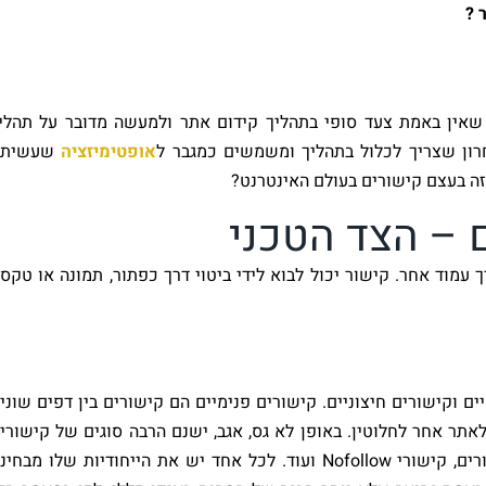
 ?
שאין באמת צעד סופי בתהליך קידום אתר ולמעשה מדובר על תהלי
רון שצריך לכלול בתהליך ומשמשים כמגבר ל
אופטימיזציה
שעשיתם
 בעצם קישורים בעולם האינטרנט?
 – הצד הטכני
 עמוד אחר. קישור יכול לבוא לידי ביטוי דרך כפתור, תמונה או טקס
ם וקישורים חיצוניים. קישורים פנימיים הם קישורים בין דפים שוני
אתר אחר לחלוטין. באופן לא גס, אגב, ישנם הרבה סוגים של קישורי
כמו קישורים מתוך תפריט ,קישורי טקסט, קישורי כפתורים, קישורי Nofollow ועוד. לכל אחד יש את הייחודיות שלו מבח