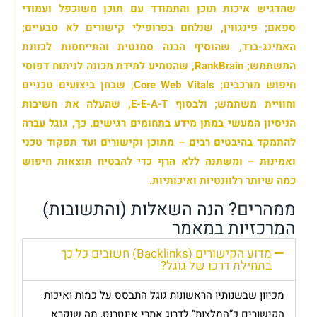
שהדגיש איכות תוכן והתמודד עם תוכן משוכפל ועמודי
ספאם; פינגווין, שנלחם בפרופילי קישורים לא טבעיים;
האמינג-ברד, שהוסיף הבנה סמנטית והתייחסות לכוונת
המשתמש; RankBrain, שהטמיע למידת מכונה לניתוח דפוסי
חיפוש מורכבים; Core Web Vitals, שבחן ביצועים טכניים
וחוויית משתמש; ולבסוף E-E-A-T, שהעלה את חשיבות
הניסיון המעשי במתן מידע בתחומים רגישים. כך, גוגל עברה
להתמקד בהיבטים רבים – מתוכן וקישורים ועד תפקוד טכני
ואמינות – ומשתנה ללא הרף כדי להבטיח תוצאות חיפוש
כמה שיותר רלוונטיות ואיכותיות.
ממהרים? הנה השאלות (והתשובות)
המרכזיות במאמר
מדוע הקישורים (Backlinks) חשובים כל כך
בתחילת דרכו של גוגל?
מכיוון שבשנותיו הראשונות גוגל התבסס על כמות ואיכות
הקישורים כ”המלצות” לדרוג אתרי אינטרנט, מה שנקרא