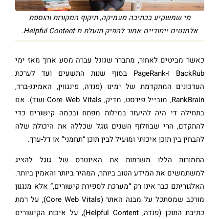
מי שמשקיע בכתיבה מעמיקה, תיקוף המקורות והוספת
אלמנטים ייחודיים אמור להפיק תועלת מ Helpful Content.
כאשר מביטים לאחור, מתברר שגוגל עברה מסע ארוך מאז ימי
BackRub ו-PageRank בסוף שנות התשעים ועד לערכת
העדכונים המתקדמת של ימינו (פנדה, פינגווין, האמינג-ברד,
RankBrain, מובייל פירסט, מדיק, Core Web Vitals ועוד). אם
בתחילה די היה להיעזר במילות מפתח ובכמה קישורים כדי
להתקדם, הרי שבחלוף השנים גוגל שכללה את היכולת שלה
להבחין בין תוכן איכותי ומועיל לבין תוכן “תחמני” או דל-ערך.
התמורות הללו משרתות את האינטרס של גוגל להציג
למשתמשים את המידע הטוב ביותר, המהיר ביותר והאמין ביותר.
האלגוריתם כבר אינו רק “מערכת לספירת קישורים,” אלא מנגנון
מורכב שמסתכל על מבנה האתר (Core Web Vitals), על רמת
כתיבת התוכן (פנדה, Helpful Content), על איכות הקישורים