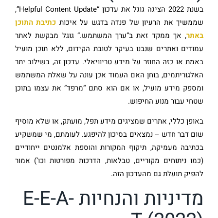
בשנת 2022 הציגה גוגל את עדכון “Helpful Content Update”,
שממשיך את הרעיון של פנדה בדגש על איכות
כתיבת התוכן
באתר
, אך ממקד זאת ב”ערך המשתמש.” גוגל מבקשת לאתר
עמודים ואתרים שנבנו בעיקר לטובת הקידום, ללא תוכן מועיל
באמת או כזה החוזר על מידע טריוויאלי. עדכון זה, בשילוב יתר
האלגוריתמים, בוחן האם העמוד אכן עונה על שאלת המשתמש
ומספק מידע מועיל, או אם הוא סתם “מרפד” את עצמו בתוכן
שטחי עבור מנוע החיפוש.
באופן כללי, אתרים שמציגים מידע תפל, מועתק, או שלא מוסיף
שום דבר חדש – נמצאים בסיכון להיפגע. לעומתם, מי שמשקיע
בכתיבה מעמיקה, תיקוף המקורות והוספת אלמנטים ייחודיים
(כמו ניתוחים מקוריים, טבלאות, הדרכות מפורטות וכו’) אמור
להפיק תועלת גם מהעדכון הזה.
מדיניות והנחיות E-E-A-