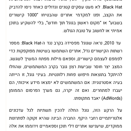
Black Hat. לא מעט עסקים קטנים וגדולים כאחד ניסו להדביק
את הקצב, ופנו למקדמי אתרים שהבטיחו “1000 קישורים
בשבוע” או “מקום ראשון בגוגל תוך חודש”, בלי להשקיע בתוכן
אמיתי או לחשוב על טובת הגולש.
עד 2010, נראה שגוגל מפסידה בקרב נגד ה-Black Hat: מספר
רשתות הקישורים גדל, אתרים השתמשו בשיטות מפוקפקות כדי
לפמפם לעצמם קישורים, וספאם מילות מפתח המשיך לשגשג.
המצב יצר חוסר שביעות רצון גובר בקרב המשתמשים, שהחלו
להיתקל בתוצאות חיפוש פחות רלוונטיות. בעיני גוגל, זו הייתה
בעיה אסטרטגית: אם המשתמשים לא ימצאו מידע איכותי, הם
יעברו למתחרים. ואם זה יקרה, גם מערך הפרסום הממומן
(AdWords) יאבד מתקופתו.
על הרקע הזה, גוגל החלה להכין תשתיות לגל עדכונים
אלגוריתמיים רחבי היקף. החברה הבינה שהיא זקוקה לפתרונות
ממוקדים, שיענישו אתרים דלי תוכן וספאמיים וירוממו את אלה