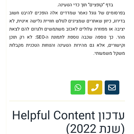
בדף “קופצים” תוך כדי הטעינה.
בפרסומים של גוגל נאמר שמדדים אלה הופכים להיבט חשוב
בדירוג, כיוון שאתרים שמציגים לגולש חוויית גלישה איטית, לא
יציבה או מפוזרת עלולים לאכזב משתמשים ולגרום להם לצאת
מהר. כך נוספה שכבה נוספת לתמונת ה-SEO: לא רק תוכן
וקישורים, אלא גם מהירות הטעינה והנוחות הטכנית מקבלות
משקל משמעותי.
מתעניין בבנייה או קידום האתר שלך? מוזמן
לשיחת ייעוץ ראשונית ללא עלות!
עדכון Helpful Content
(שנת 2022)