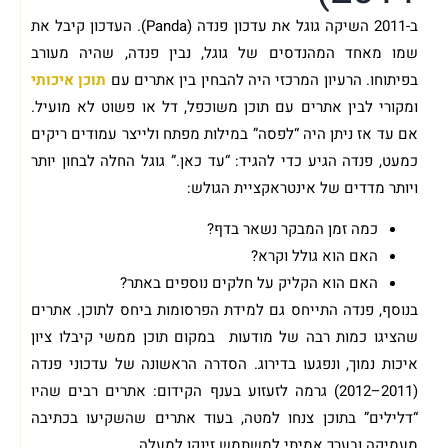
ב-2011 השיקה גוגל את עדכון פנדה (Panda). העדכון קיבל את
שמו מאחד המהנדסים של גוגל, נבין פנדה, שהיה מעורב
בפיתוחו. הרעיון המרכזי היה להבחין בין אתרים עם
תוכן איכותי
ומקורי לבין אתרים עם תוכן משוכפל, דל או פשוט לא מועיל.
אם עד אז ניתן היה “לפסה” במילות מפתח ולייצר עמודים ריקים
כמעט, פנדה הגיע כדי להגיד: “עד כאן.” גוגל החלה לבחון יותר
ויותר מדדים של אינטראקציית הגולש:
כמה זמן המבקר נשאר בדף?
האם הוא גולל וקרא?
האם הוא הקליק על חלקים נוספים באתר?
בנוסף, פנדה התייחס גם למידת הפרסומות ביחס לתוכן. אתרים
שהציגו כמות רבה של מודעות במקום תוכן ממשי קיבלו ציון
איכות נמוך, ונפגעו בדירוג. הסדרה הראשונה של עדכוני פנדה
(2011–2012) גרמה לזעזוע בענף הקידום: אתרים רבים שהיו
“דלילים” בתוכן צנחו למטה, בעוד אתרים שהשקיעו בכתיבה
מעמיקה ובערך אמיתי למשתמש זינקו למעלה.