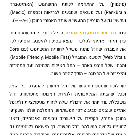
(פינגווין), על ההתאמה לכוונת המשתמש (האמינג-ברד,
RankBrain) ועל נושאים שנוגעים לבריאות וכספים (Medic),
ועכשיו גם על הניסיון המעשי שעומד מאחורי התוכן (E-E-A-T).
עבור
בוני אתרים
ו
מקדמי אתרים
, הכלל ברור: כל מה שאינו נותן
ערך מיידי ואמיתי לגולש – נמצא בסיכון להיפגע. הוסיפו לכך
את העובדה שגוגל נותנת משקל לחוויית המשתמש (עם Core
Web Vitals) ולנושא המובייל (Mobile Friendly, Mobile First),
ותבינו שכל היבט באתר – החל מאיכות הכתיבה ועד המהירות
והיציבות של התצוגה – הופך להיות חשוב.
יש לזכור שמנוע החיפוש של גוגל ממשיך להתעדכן כל הזמן,
וככל שהבינה המלאכותית ולמידת המכונה מתפתחות, גוגל
משכללת עוד יותר את היכולת שלה לזהות מניפולציות ולתגמל
אתרים שנבנים סביב צורכי המשתמש. ההמלצה שלנו: השקיעו
בתוכן אמיתי, הקפידו על קישורים טבעיים ואיכותיים, ודאגו
לחוויית גלישה מושלמת בכל מכשיר. כך תישארו רלוונטיים גם
בעידן של עדכונים תכופים ואלגוריתמים שהופכים חכמים מיום