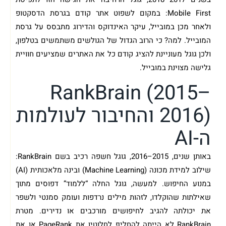
Mobile First: במקום לשפוט אתר קודם בגרסת הדסקטופ
ולאחר מכן במובייל, עיקר האינדוקס והדירוג מתבסס על גרסת
המובייל. למה? כי הרוב הגדול של הגולשים משתמשים בטלפון,
ולכן גוגל מעוניינת להציג קודם כל את האתרים שמציעים חוויית
גלישה מצוינת במובייל.
RankBrain (2015–
2016) והחיבור לעולמות
ה-AI
באותן שנים, 2015–2016, גוגל חשפה רכיב בשם RankBrain:
שילוב למידת מכונה (Machine Learning) ובינה מלאכותית (AI)
במנוע החיפוש. למעשה, גוגל החלה “ללמוד” דפוסים מתוך
שאילתות שהוקלדו, לזהות מילים נרדפות ועומק סמנטי ולשפר
את יכולתה להגיב לחיפושים מורכבים או נדירים. מטרת
RankBrain לא הייתה להחליף לחלוטין את PageRank או את