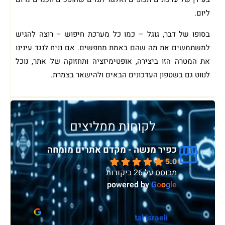
ליום.
בסופו של דבר, גוגל – כמו כל מערכת חיפוש – רוצה להגיש
למשתמשים את מה שהם באמת מחפשים. אם נניח לנגד עינינו
את המטרה הזו ביצירה, אופטימיזציה ותחזוקה של אתר, נוכל
לנווט גם בשטפון העדכונים הבאים ולהישאר בצמרת.
לקוחות ממליצים
כפיר מנשה - מקדם אתרים מומחה
5.0
מבוסס על 26 ביקורות
powered by
G
o
o
g
l
e
sivan vdp