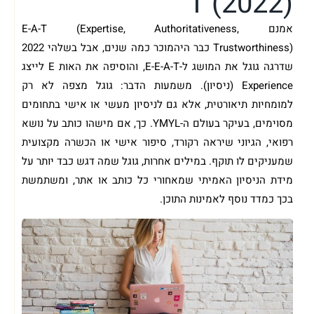
T (2022)
אמנם E-A-T (Expertise, Authoritativeness,
Trustworthiness) כבר היהמוכר כמה שנים, אבל בשלהי 2022
שדרגה גוגל את המושג ל-E-E-A-T, והוסיפה את האות E לייצג
Experience (ניסיון). משמעות הדבר: גוגל מצפה לא רק
למומחיות תיאורטית, אלא גם לניסיון מעשי או אישי בתחומים
מסוימים, בעיקר בעולם ה-YMYL. כך, אם מישהו כותב על נושא
רפואי, הגיוני שיראה רקורד, סיפור אישי או הכשרה מקצועית
שמעניקים לו תוקף. במילים אחרות, גוגל שמה דגש כבד יותר על
מידת הניסיון האמיתי שמאחורי כל כותב או אתר, ומשתמשת
בכך כמדד נוסף לאמינות התוכן.