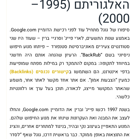
האלגוריתם (1995–
2000)
סיפורו של גוגל מתחיל עוד לפני רכישת הדומיין Google.com.
באמצע שנות התשעים, לארי פייג' וסרגיי ברין – שעוד היו שני
סטודנטים צעירים מאוניברסיטת סטנפורד – פיתחו מנוע חיפוש
ניסיוני בשם “BackRub”. הרעיון שהנחה אותם היה חדשני
במיוחד לתקופה: במקום להתמקד רק במילות מפתח שמופיעות
בדפי אינטרנט, הם השתמשו ב
קישורים נכנסים (Backlinks)
כמעין “הצבעות אמון”. אם אתר אחד מקשר לאתר אחר, משמע
שהאתר המקושר מייצג, לכאורה, תוכן בעל ערך או רלוונטיות
כלשהי.
בשנת 1997 רכשו פייג' וברין את הדומיין Google.com, והחלו
לעצב את המבנה ואת העקרונות שינחו את מנוע החיפוש שלהם.
המנוע התאפיין בעיצוב נקי ובהיר, בניגוד למתחרים אחרים, והציג
את התוצאות באופן ממוקד. כבר בראשית דרכו, גוגל שאף “לסדר