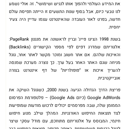
את המידע העולמי ולהפוך אותו לנגיש ושימושי”. זה אולי נשמע
לנו טבעי כיום, אבל בסוף שנות התשעים זו הייתה תפיסת עולם
חדשה, בפרט לאור העובדה שהאינטרנט עצמו עדיין היה צעיר
יחסית.
בשנת 1998 הציגו פייג' וברין לראשונה את מנגנון PageRank:
אלגוריתם שמדרג דפים לפי מספר הקישורים (Backlinks)
והאיכות שלהם. אם אתר חשוב ומוכר מקשר לאתר אחר, גוגל
מניחה שגם האתר האחר בעל ערך. כך נוצרה מערכת שמנסה
להעריך איכות או “פופולריות” של דף אינטרנט בצורה
אובייקטיבית.
פריצת הדרך הגדולה הגיעה בשנת 2000, כשגוגל השיקה את
Google AdWords (כיום Google Ads) – פלטפורמת הפרסום
הממומן שלה, שבה מפרסמים יכולים לרכוש מודעות שמופיעות
לצד תוצאות החיפוש האורגניות. המהלך שילב מנוע חיפוש
חינמי, המבוסס על אלגוריתם מתוחכם, עם מודל עסקי שיצר
לגוגל הכנסות משמעותיות. באותה תקופה, תוצאות החיפוש כבר