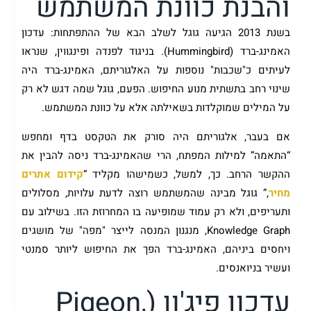
והבנת כוונת המשתמש
בשנת 2013 הגיעה גוגל לשלב הבא של ההתפתחות: עדכון
האמינג-ברד (Hummingbird). בניגוד לפנדה ופינגווין, שנראו
לעיתים כ"שכבות" נוספות על האלגוריתם, האמינג-ברד היה
שינוי רחב בתשתית מנוע החיפוש. הפעם, גוגל שמה דגש לא רק
על המילים שמוקלדות בשאילתה אלא על כוונת המשתמש.
אם בעבר, אלגוריתם היה סורק את הטקסט בדף ומחפש
“התאמה” למילות המפתח, הרי שהאמינג-ברד ניסה להבין את
ההקשר הרחב. כך, למשל, כשמישהו מקליד “
קידום אתרים
מחיר
,” גוגל מבינה שהמשתמש רוצה לדעת עלויות, מסלולים
ותעריפים, ולא רק עמוד שמופיעה בו המחרוזת הזו. בשילוב עם
Knowledge Graph, מנגנון המנסה לייצר "מפה" של מושגים
ויחסים ביניהם, האמינג-ברד הפך את החיפוש ליותר סמנטי
ועשיר בניואנסים.
עדכון פיג'ון (Pigeon,