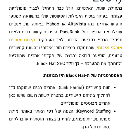
בתחילת שנות האלפיים, גוגל כבר התחיל לצבור פופולריות
עצומה, בעיקר בזכות היעילות והפשטות שלו בהשוואה למנועי
חיפוש אחרים כמו AltaVista או Yahoo! באותה עת, אנשים
שגילו את הרעיון של PageRank הבינו שקישורים ממלאים
תפקיד מרכזי בקביעת הדירוג. לצד העוסקים
קידום אתרים
אורגני איכותי
, שהתמקדו ביצירת תוכן איכותי ובהשגת קישורים
טבעיים, הופיעה קבוצה נמרצת של מקדמי אתרים שהחליטו
“לתחמן” את המערכת – כך נולד Black Hat SEO.
האסטרטגיות של ה-Black Hat היו מגוונות:
חוות קישורים (Link Farms): אתרים רבים שהוקמו כדי
להחליף ביניהם קישורים, במטרה לשוות רושם שיש כאן
אתרים מבוססים ופופולריים.
Keyword Stuffing: הצפה של דפי האתר באותה מילת
מפתח עשרות פעמים, לעיתים בצורה מוסתרת או בחלקים
נסתרים של הדף.